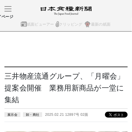
イページ
紙面ビューアー
クリッピング
最新の紙面
三井物産流通グループ、「月曜会」
提案会開催 業務用新商品が一堂に
集結
2025.02.21 12897号 02面
展示会
卸・商社