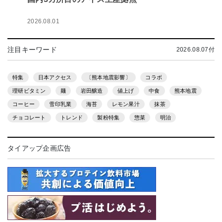
2026.08.01
注目キーワード
2026.08.07付
特集
日本アクセス
〔熊本地震影響〕
コラボ
理研ビタミン
麺
岩田醸造
値上げ
中食
熊本地震
コーヒー
雪印乳業
海苔
レモン果汁
抹茶
チョコレート
トレンド
製粉特集
惣菜
明治
タイアップ企画広告