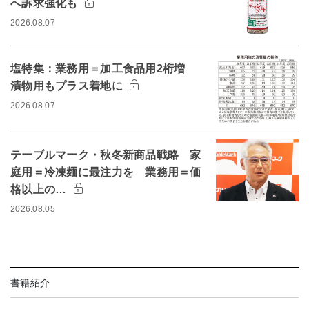
へ訴求強化も
2026.08.07
塩特集：業務用＝加工食品用2桁増
漬物用もプラス着地に
2026.08.07
テーブルマーク・秋冬新商品戦略 家
庭用＝冷凍麺に最注力を 業務用＝価
格以上の…
2026.08.05
書籍紹介