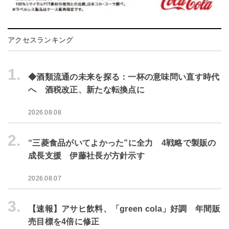
アクセスランキング
1.
◆酒類流通の未来を探る：一杯の意味問い直す時代
へ 酒税改正、新たな転換点に
2026.08.08
2.
“三菱食品がいてよかった”に全力 4戦略で製販の
成長支援 伊藤社長が方針示す
2026.08.07
3.
【速報】アサヒ飲料、「green cola」好調 年間販
売目標を4倍に修正