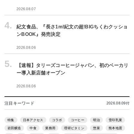
2026.08.07
4.
紀文食品、『長さ1m!紀文の超!BIGちくわクッショ
ンBOOK』発売決定
2026.08.06
5.
【速報】タリーズコーヒージャパン、初のベーカリ
ー導入新店舗オープン
2026.08.06
注目キーワード
2026.08.09付
特集
日本アクセス
コラボ
コーヒー
明治
雪印乳業
岩田醸造
中食
業務用
理研ビタミン
惣菜
熊本地震