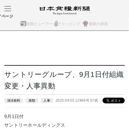
イページ
紙面ビューアー
クリッピング
最新の紙面
サントリーグループ、9月1日付組織
変更・人事異動
2025.09.05 12993号 07面
清涼飲料
酒類
人事
9月1日付
サントリーホールディングス