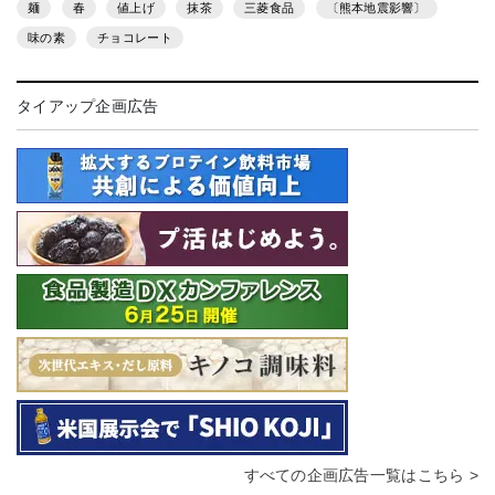
麺
春
値上げ
抹茶
三菱食品
〔熊本地震影響〕
味の素
チョコレート
タイアップ企画広告
すべての企画広告一覧はこちら >