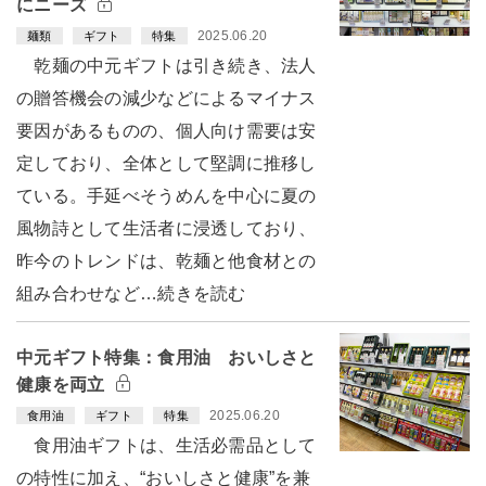
にニーズ
2025.06.20
麺類
ギフト
特集
乾麺の中元ギフトは引き続き、法人
の贈答機会の減少などによるマイナス
要因があるものの、個人向け需要は安
定しており、全体として堅調に推移し
ている。手延べそうめんを中心に夏の
風物詩として生活者に浸透しており、
昨今のトレンドは、乾麺と他食材との
組み合わせなど…続きを読む
中元ギフト特集：食用油 おいしさと
健康を両立
2025.06.20
食用油
ギフト
特集
食用油ギフトは、生活必需品として
の特性に加え、“おいしさと健康”を兼