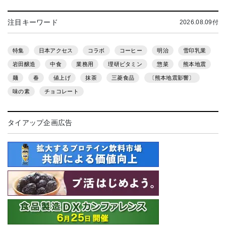
注目キーワード
2026.08.09付
特集
日本アクセス
コラボ
コーヒー
明治
雪印乳業
岩田醸造
中食
業務用
理研ビタミン
惣菜
熊本地震
麺
春
値上げ
抹茶
三菱食品
〔熊本地震影響〕
味の素
チョコレート
タイアップ企画広告