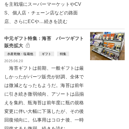
を主戦場にスーパーマーケットやCV
S、個人店・チェーン店などの路面
店、さらにECや…続きを読む
中元ギフト特集：海苔 パーツギフト
販売拡大
水産乾物・塩蔵他
ギフト
特集
2025.06.20
海苔ギフトは前期、一般ギフトは厳
しかったがパーツ販売が好調、全体で
は微減となったもようだ。海苔は前年
に引き続き微弱傾向、アソートは品揃
えを集約、瓶海苔は前年度に瓶の規格
変更に伴い大幅に下落したが、その後
回復傾向に。仏事用はコロナ後、一時
回復するも微弱…続きを読む