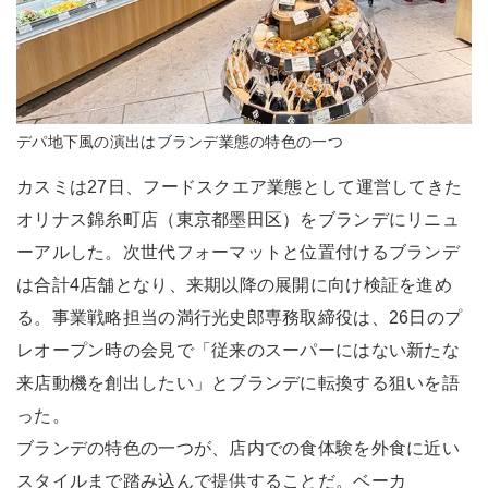
デパ地下風の演出はブランデ業態の特色の一つ
カスミは27日、フードスクエア業態として運営してきた
オリナス錦糸町店（東京都墨田区）をブランデにリニュ
ーアルした。次世代フォーマットと位置付けるブランデ
は合計4店舗となり、来期以降の展開に向け検証を進め
る。事業戦略担当の満行光史郎専務取締役は、26日のプ
レオープン時の会見で「従来のスーパーにはない新たな
来店動機を創出したい」とブランデに転換する狙いを語
った。
ブランデの特色の一つが、店内での食体験を外食に近い
スタイルまで踏み込んで提供することだ。ベーカ