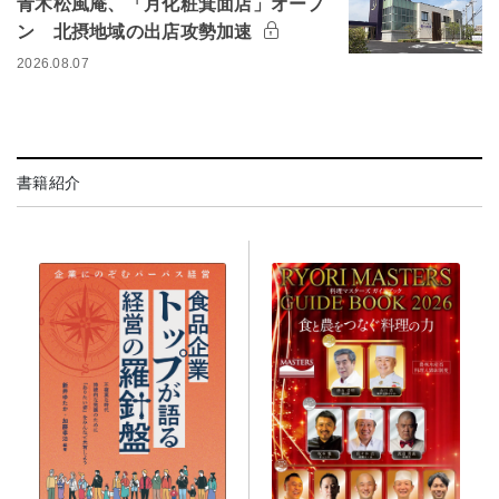
青木松風庵、「月化粧箕面店」オープ
ン 北摂地域の出店攻勢加速
2026.08.07
書籍紹介