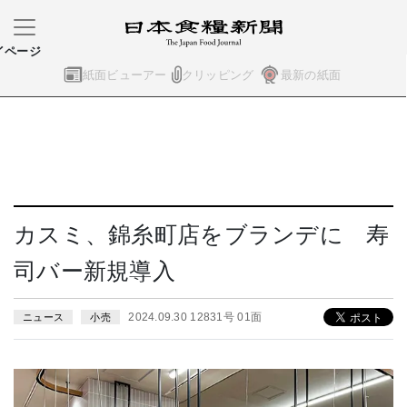
イページ
紙面ビューアー
クリッピング
最新の紙面
カスミ、錦糸町店をブランデに 寿
司バー新規導入
2024.09.30 12831号 01面
ニュース
小売