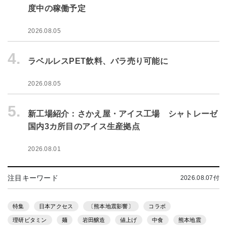
度中の稼働予定
2026.08.05
4.
ラベルレスPET飲料、バラ売り可能に
2026.08.05
5.
新工場紹介：さかえ屋・アイス工場 シャトレーゼ
国内3カ所目のアイス生産拠点
2026.08.01
注目キーワード
2026.08.07付
特集
日本アクセス
〔熊本地震影響〕
コラボ
理研ビタミン
麺
岩田醸造
値上げ
中食
熊本地震