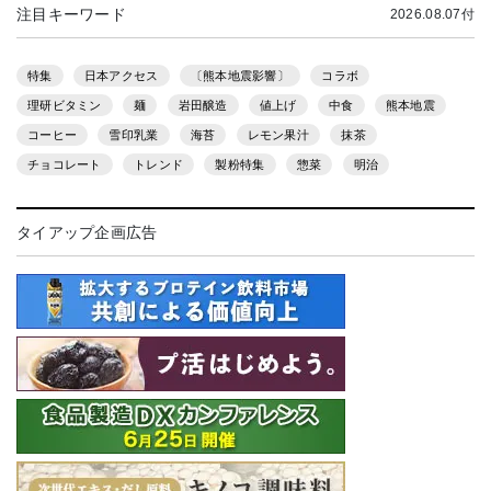
注目キーワード
2026.08.07付
特集
日本アクセス
〔熊本地震影響〕
コラボ
理研ビタミン
麺
岩田醸造
値上げ
中食
熊本地震
コーヒー
雪印乳業
海苔
レモン果汁
抹茶
チョコレート
トレンド
製粉特集
惣菜
明治
タイアップ企画広告