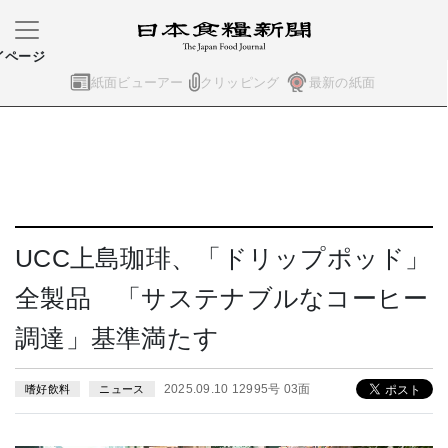
イページ
紙面ビューアー
クリッピング
最新の紙面
UCC上島珈琲、「ドリップポッド」
全製品 「サステナブルなコーヒー
調達」基準満たす
2025.09.10 12995号 03面
嗜好飲料
ニュース