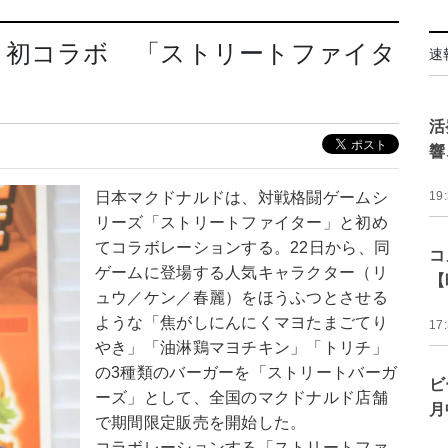
と初コラボ 「ストリートファイタ
速
活
響
日本マクドナルドは、対戦格闘ゲームシ
19
リーズ「ストリートファイター」と初め
てコラボレーションする。22日から、同
コ
ゲームに登場する人気キャラクター（リ
【
ュウ／ケン／春麗）をほうふつとさせる
ような「焦がしにんにくマヨたまごてり
17
やき」「油淋鶏マヨチキン」「トリチ」
の3種類のバーガーを「ストリートバーガ
ビ
ーズ」として、全国のマクドナルド店舗
月
で期間限定販売を開始した。
コラボレーションする「ストリートファ