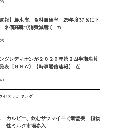
:28
速報】農水省、食料自給率 25年度37％に下
 米価高騰で消費減響く
:25
ングレディオンが２０２６年第２四半期決算
発表〔ＧＮＷ〕【時事通信速報】
:49
クセスランキング
.
カルビー、飲むサツマイモで新需要 植物
性ミルク市場参入