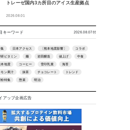
トレーゼ国内3カ所目のアイス生産拠点
2026.08.01
目キーワード
2026.08.07付
特集
日本アクセス
〔熊本地震影響〕
コラボ
理研ビタミン
麺
岩田醸造
値上げ
中食
熊本地震
コーヒー
雪印乳業
海苔
レモン果汁
抹茶
チョコレート
トレンド
製粉特集
惣菜
明治
イアップ企画広告