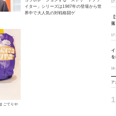
17
イター」シリーズは1987年の登場から世
界中で大人気の対戦格闘ゲ
【
落
17
イ
を
16
ア
1
まごてりや