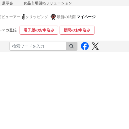
展示会
食品市場開拓ソリューション
面ビューアー
クリッピング
最新の紙面
マイページ
ルマガ登録
電子版のお申込み
新聞のお申込み
検索