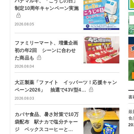
ハナマルキ、「こうじの日」
制定10周年キャンペーン実施
2026.08.05
ファミリーマート、増量企画
初の年2回 シーンに合わせ
た商品も
2026.08.04
大正製薬「ファイト イッパーツ！応援キャン
ペーン2026」 抽選で43V型4…
書
2026.08.03
最
カバヤ食品、暑さ対策で10万
食
袋配布 駅ナカで塩分チャー
2
ジ ベックスコーヒーと…