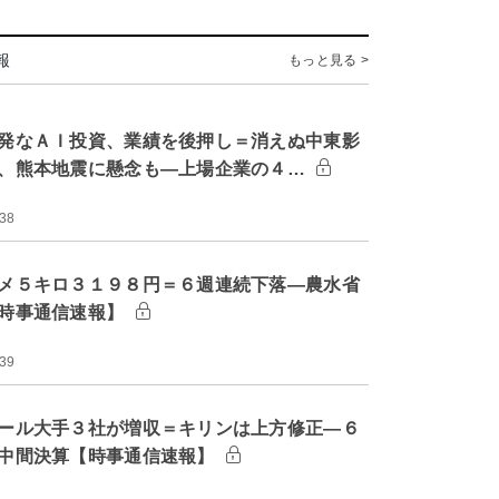
報
もっと見る >
発なＡＩ投資、業績を後押し＝消えぬ中東影
、熊本地震に懸念も―上場企業の４…
:38
メ５キロ３１９８円＝６週連続下落―農水省
時事通信速報】
:39
ール大手３社が増収＝キリンは上方修正―６
中間決算【時事通信速報】