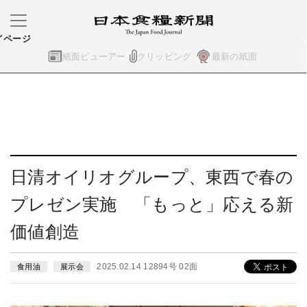
イページ
紙面ビューアー
クリッピング
最新の紙面
日清オイリオグループ、東西で春の
プレゼン実施 「もっと」応える新
価値創造
2025.02.14 12894号 02面
食用油
展示会