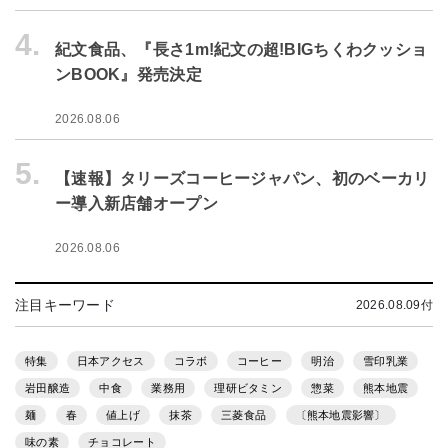
4.
紀文食品、『長さ1m!紀文の超!BIGちくわクッショ
ンBOOK』発売決定
2026.08.06
5.
【速報】タリーズコーヒージャパン、初のベーカリ
ー導入新店舗オープン
2026.08.06
注目キーワード
2026.08.09付
特集
日本アクセス
コラボ
コーヒー
明治
雪印乳業
岩田醸造
中食
業務用
理研ビタミン
惣菜
熊本地震
麺
春
値上げ
抹茶
三菱食品
〔熊本地震影響〕
味の素
チョコレート