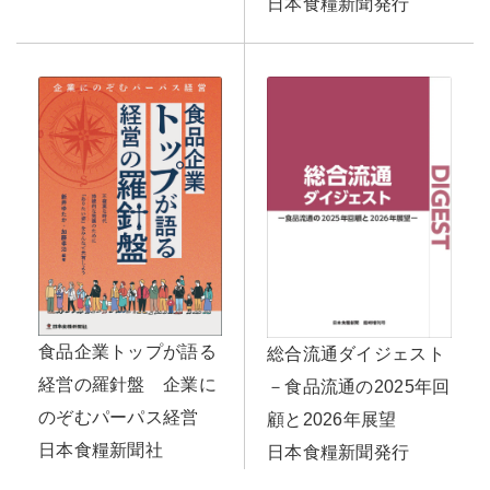
日本食糧新聞発行
食品企業トップが語る
総合流通ダイジェスト
経営の羅針盤 企業に
－食品流通の2025年回
のぞむパーパス経営
顧と2026年展望
日本食糧新聞社
日本食糧新聞発行