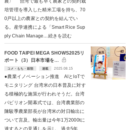
農〉 台湾で最も早く農家との契約栽
培管理を導入した精米工場を持ち、70
0戸以上の農家との契約を結んでい
る。産学連携による「Smart Rice Sup
ply Chain Manage…続きを読む
FOOD TAIPEI MEGA SHOWS2025リ
ポート（3）日本市場を…
2025.08.15
コメ・もち・穀類
連載
●農業イノベーション推進 AIとIoTで
モニタリング 台湾米の日本普及に対す
る積極的な施策が行われそうだ。台湾
パビリオン開幕式では、台湾農業部の
陳駿季農業部長が台湾米の対日輸出に
ついて言及。輸出量は今年1万2000tに
達するとの見通しを示し、過去5年