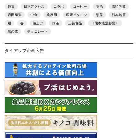
特集
日本アクセス
コラボ
コーヒー
明治
雪印乳業
岩田醸造
中食
業務用
理研ビタミン
惣菜
熊本地震
麺
春
値上げ
抹茶
三菱食品
〔熊本地震影響〕
味の素
チョコレート
タイアップ企画広告