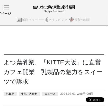
イページ
紙面ビューアー
クリッピング
最新の紙面
よつ葉乳業、「KITTE大阪」に直営
カフェ開業 乳製品の魅力をスイー
ツで訴求
2024.08.01 Web号 00面
乳製品
牛乳・乳飲料
ニュース