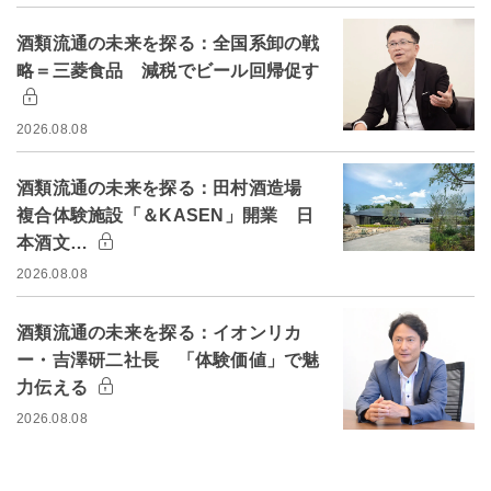
酒類流通の未来を探る：全国系卸の戦
略＝三菱食品 減税でビール回帰促す
2026.08.08
酒類流通の未来を探る：田村酒造場
複合体験施設「＆KASEN」開業 日
本酒文…
2026.08.08
酒類流通の未来を探る：イオンリカ
ー・吉澤研二社長 「体験価値」で魅
力伝える
2026.08.08