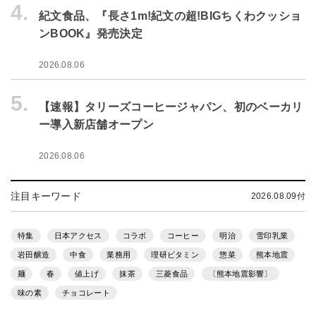
4.
紀文食品、『長さ1m!紀文の超!BIGちくわクッショ
ンBOOK』発売決定
2026.08.06
5.
【速報】タリーズコーヒージャパン、初のベーカリ
ー導入新店舗オープン
2026.08.06
注目キーワード
2026.08.09付
特集
日本アクセス
コラボ
コーヒー
明治
雪印乳業
岩田醸造
中食
業務用
理研ビタミン
惣菜
熊本地震
麺
春
値上げ
抹茶
三菱食品
〔熊本地震影響〕
味の素
チョコレート