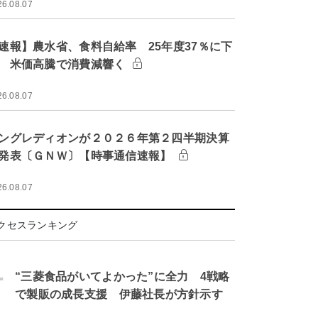
26.08.07
速報】農水省、食料自給率 25年度37％に下
 米価高騰で消費減響く
26.08.07
ングレディオンが２０２６年第２四半期決算
発表〔ＧＮＷ〕【時事通信速報】
26.08.07
クセスランキング
.
“三菱食品がいてよかった”に全力 4戦略
で製販の成長支援 伊藤社長が方針示す