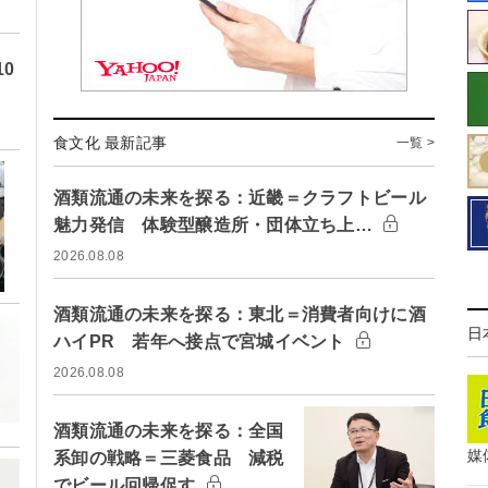
0
食文化 最新記事
一覧 >
酒類流通の未来を探る：近畿＝クラフトビール
魅力発信 体験型醸造所・団体立ち上…
2026.08.08
酒類流通の未来を探る：東北＝消費者向けに酒
日
ハイPR 若年へ接点で宮城イベント
2026.08.08
酒類流通の未来を探る：全国
媒
系卸の戦略＝三菱食品 減税
でビール回帰促す