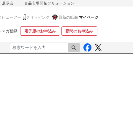
展示会
食品市場開拓ソリューション
面ビューアー
クリッピング
最新の紙面
マイページ
ルマガ登録
電子版のお申込み
新聞のお申込み
検索