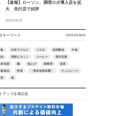
.
【速報】ローソン、調理ロボ導入店を拡
大 先行店で好評
2026.08.06
目キーワード
2026.08.08付
特集
日本アクセス
コラボ
岩田醸造
中食
明治
理研ビタミン
コーヒー
雪印乳業
熊本地震
麺
値上げ
業務用
抹茶
三菱食品
惣菜
〔熊本地震影響〕
チョコレート
海苔
春
イアップ企画広告