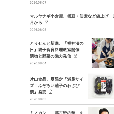
2026.08.07
マルヤナギ小倉屋、煮豆・佃煮など値上げ 1
月から
2026.08.05
とりせんと新進、「福神漬の
日」親子食育料理教室開催
漬物と野菜の魅力発信
2026.08.04
片山食品、夏限定「満足サイ
ズ！ふぞろい茄子のわさび
漬」発売
2026.08.03
ミノカン、「那古野の華」を