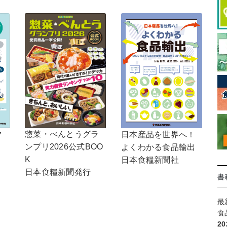
惣菜・べんとうグラ
ク
日本産品を世界へ！
ンプリ2026公式BOO
よくわかる食品輸出
K
日本食糧新聞社
日本食糧新聞発行
書
最
食
2