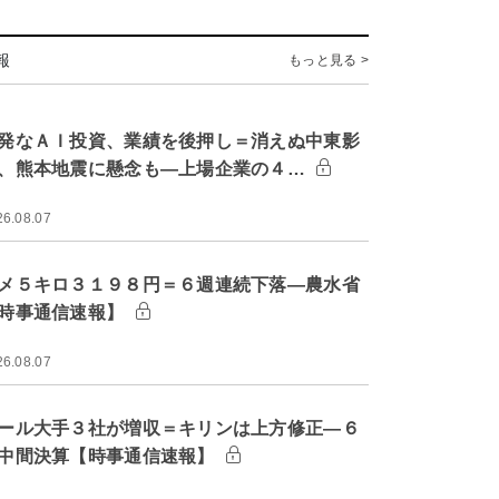
報
もっと見る >
発なＡＩ投資、業績を後押し＝消えぬ中東影
、熊本地震に懸念も―上場企業の４…
26.08.07
メ５キロ３１９８円＝６週連続下落―農水省
時事通信速報】
26.08.07
ール大手３社が増収＝キリンは上方修正―６
中間決算【時事通信速報】