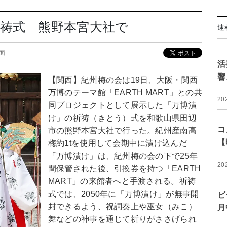
祷式 熊野本宮大社で
速
1面
活
響
【関西】紀州梅の会は19日、大阪・関西
万博のテーマ館「EARTH MART」との共
20
同プロジェクトとして展示した「万博漬
け」の祈祷（きとう）式を和歌山県田辺
コ
市の熊野本宮大社で行った。紀州産南高
【
梅約1tを使用して会期中に漬け込んだ
「万博漬け」は、紀州梅の会の下で25年
20
間保管された後、引換券を持つ「EARTH
MART」の来館者へと手渡される。祈祷
式では、2050年に「万博漬け」が無事開
ビ
封できるよう、祝詞奏上や巫女（みこ）
月
舞などの神事を通じて祈りがささげられ