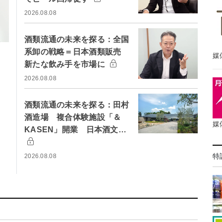
2026.08.08
酒類流通の未来を探る：全国
系卸の戦略＝日本酒類販売
媒
新たな飲み手を市場に
2026.08.08
酒類流通の未来を探る：田村
酒造場 複合体験施設「＆
媒
KASEN」開業 日本酒文…
特
2026.08.08