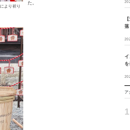
20
た。
舞により祈り
【
落
20
イ
を
20
ア
1