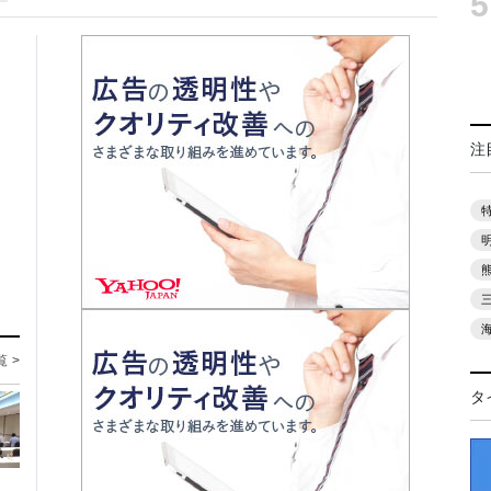
5
注
覧 >
タ