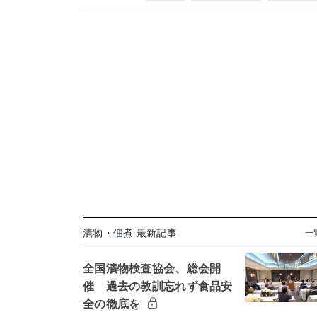
漬物・佃煮 最新記事
一
全国漬物検査協会、総会開
催 過去の教訓忘れず食品安
全の徹底を