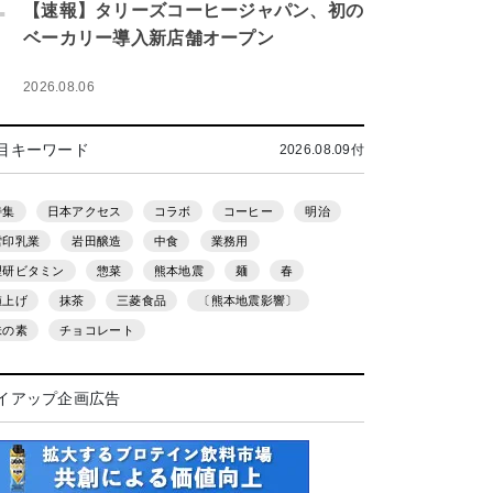
.
【速報】タリーズコーヒージャパン、初の
ベーカリー導入新店舗オープン
2026.08.06
目キーワード
2026.08.09付
特集
日本アクセス
コラボ
コーヒー
明治
雪印乳業
岩田醸造
中食
業務用
理研ビタミン
惣菜
熊本地震
麺
春
値上げ
抹茶
三菱食品
〔熊本地震影響〕
味の素
チョコレート
イアップ企画広告