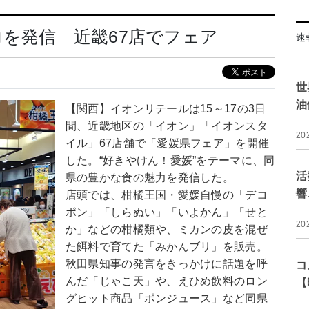
を発信 近畿67店でフェア
速
世
油
【関西】イオンリテールは15～17の3日
間、近畿地区の「イオン」「イオンスタ
20
イル」67店舗で「愛媛県フェア」を開催
した。“好きやけん！愛媛”をテーマに、同
活
県の豊かな食の魅力を発信した。
響
店頭では、柑橘王国・愛媛自慢の「デコ
ポン」「しらぬい」「いよかん」「せと
20
か」などの柑橘類や、ミカンの皮を混ぜ
た餌料で育てた「みかんブリ」を販売。
秋田県知事の発言をきっかけに話題を呼
コ
んだ「じゃこ天」や、えひめ飲料のロン
【
グヒット商品「ポンジュース」など同県