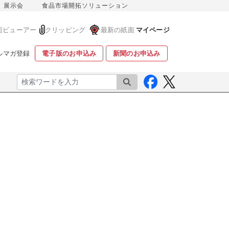
展示会
食品市場開拓ソリューション
面ビューアー
クリッピング
最新の紙面
マイページ
ルマガ登録
電子版のお申込み
新聞のお申込み
検索