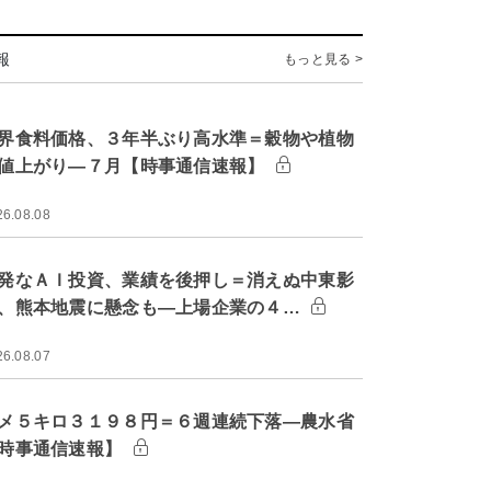
報
もっと見る >
界食料価格、３年半ぶり高水準＝穀物や植物
値上がり―７月【時事通信速報】
26.08.08
発なＡＩ投資、業績を後押し＝消えぬ中東影
、熊本地震に懸念も―上場企業の４…
26.08.07
メ５キロ３１９８円＝６週連続下落―農水省
時事通信速報】