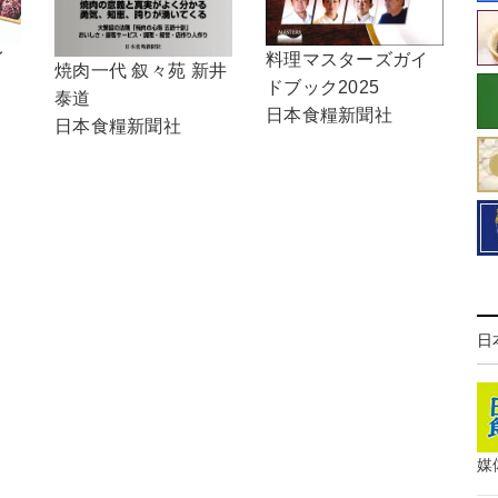
イ
料理マスターズガイ
焼肉一代 叙々苑 新井
ドブック2025
泰道
日本食糧新聞社
日本食糧新聞社
日
媒