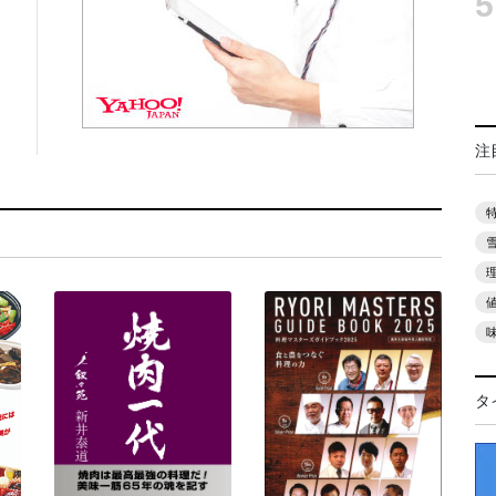
5
注
タ