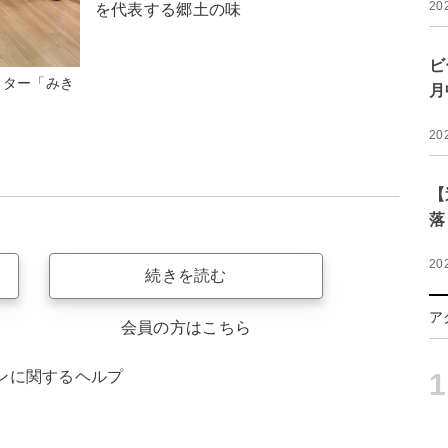
20
を代表する郷土の味
ビ
クター「みき
月
20
【
落
20
続きを読む
ア
会員の方はこちら
ンに関するヘルプ
1