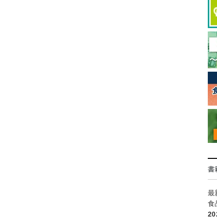
書
最
食
2