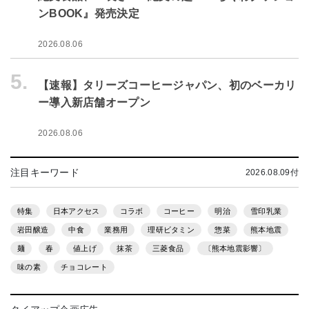
ンBOOK』発売決定
2026.08.06
5.
【速報】タリーズコーヒージャパン、初のベーカリ
ー導入新店舗オープン
2026.08.06
注目キーワード
2026.08.09付
特集
日本アクセス
コラボ
コーヒー
明治
雪印乳業
岩田醸造
中食
業務用
理研ビタミン
惣菜
熊本地震
麺
春
値上げ
抹茶
三菱食品
〔熊本地震影響〕
味の素
チョコレート