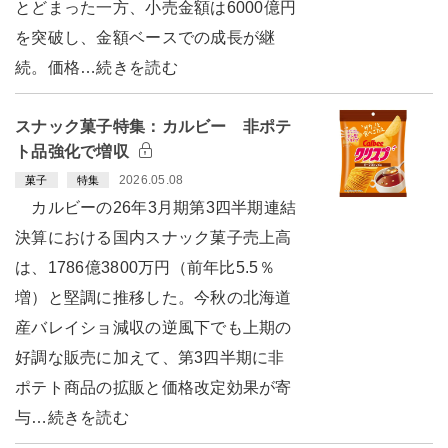
とどまった一方、小売金額は6000億円
を突破し、金額ベースでの成長が継
続。価格…続きを読む
スナック菓子特集：カルビー 非ポテ
ト品強化で増収
2026.05.08
菓子
特集
カルビーの26年3月期第3四半期連結
決算における国内スナック菓子売上高
は、1786億3800万円（前年比5.5％
増）と堅調に推移した。今秋の北海道
産バレイショ減収の逆風下でも上期の
好調な販売に加えて、第3四半期に非
ポテト商品の拡販と価格改定効果が寄
与…続きを読む