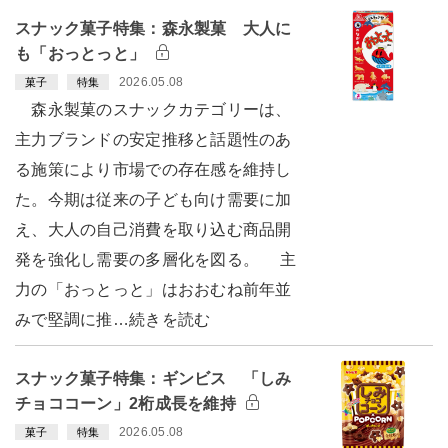
スナック菓子特集：森永製菓 大人に
も「おっとっと」
2026.05.08
菓子
特集
森永製菓のスナックカテゴリーは、
主力ブランドの安定推移と話題性のあ
る施策により市場での存在感を維持し
た。今期は従来の子ども向け需要に加
え、大人の自己消費を取り込む商品開
発を強化し需要の多層化を図る。 主
力の「おっとっと」はおおむね前年並
みで堅調に推…続きを読む
スナック菓子特集：ギンビス 「しみ
チョココーン」2桁成長を維持
2026.05.08
菓子
特集