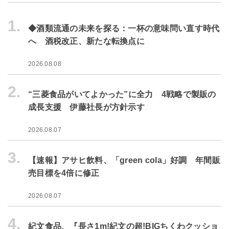
1.
◆酒類流通の未来を探る：一杯の意味問い直す時代
へ 酒税改正、新たな転換点に
2026.08.08
2.
“三菱食品がいてよかった”に全力 4戦略で製販の
成長支援 伊藤社長が方針示す
2026.08.07
3.
【速報】アサヒ飲料、「green cola」好調 年間販
売目標を4倍に修正
2026.08.07
4.
紀文食品、『長さ1m!紀文の超!BIGちくわクッショ