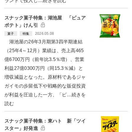
ランドで投入し…続きを読む
スナック菓子特集：湖池屋 「ピュア
ポテト」けん引
2026.05.08
菓子
特集
湖池屋の26年3月期第3四半期連結
（25年4～12月）業績は、売上高465
億6700万円（前年比3.5％増）、営業
利益27億0300万円（同15.3％減）と
増収減益となった。原材料であるジャ
ガイモの歩留低下や戦略的な販促投資
が利益を圧迫した一方、「ピ…続きを
読む
スナック菓子特集：東ハト 新「ツイ
スター」好発進