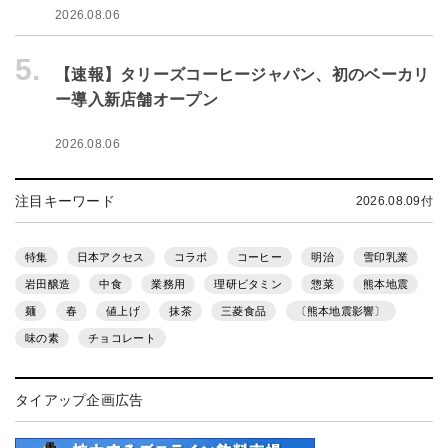
2026.08.06
5.
【速報】タリーズコーヒージャパン、初のベーカリ
ー導入新店舗オープン
2026.08.06
注目キーワード
2026.08.09付
特集
日本アクセス
コラボ
コーヒー
明治
雪印乳業
岩田醸造
中食
業務用
理研ビタミン
惣菜
熊本地震
麺
春
値上げ
抹茶
三菱食品
〔熊本地震影響〕
味の素
チョコレート
タイアップ企画広告