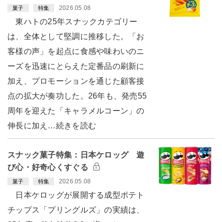
2026.05.08
菓子
特集
東ハトの25年スナックカテゴリー
は、全体として堅調に推移した。「お
客様の声」を起点に食感や味わいのニ
ーズを迅速にとらえた定番品の刷新に
加え、プロモーションを通じた顧客接
点の拡大が奏功した。26年も、発売55
周年を迎えた「キャラメルコーン」の
伸長に加え…続きを読む
スナック菓子特集：日本ケロッグ 遊
び心・好奇心くすぐる
2026.05.08
菓子
特集
日本ケロッグが展開する成型ポテト
チップス「プリングルズ」の実績は、