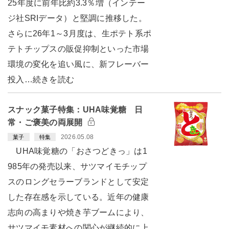
25年度に前年比約3.3％増（インテー
ジ社SRIデータ）と堅調に推移した。
さらに26年1～3月度は、生ポテト系ポ
テトチップスの販促抑制といった市場
環境の変化を追い風に、新フレーバー
投入…続きを読む
スナック菓子特集：UHA味覚糖 日
常・ご褒美の両展開
2026.05.08
菓子
特集
UHA味覚糖の「おさつどきっ」は1
985年の発売以来、サツマイモチップ
スのロングセラーブランドとして安定
した存在感を示している。近年の健康
志向の高まりや焼き芋ブームにより、
サツマイモ素材への関心が継続的に上