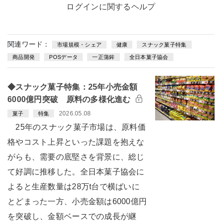
ログインに関するヘルプ
関連ワード：
市場規模・シェア
健康
スナック菓子特集
商品開発
POSデータ
一正蒲鉾
全日本菓子協会
◆スナック菓子特集：25年小売金額
6000億円突破 原料の多様化進む
2026.05.08
菓子
特集
25年のスナック菓子市場は、原料価
格やコスト上昇といった課題を抱えな
がらも、需要の底堅さを背景に、総じ
て好調に推移した。全日本菓子協会に
よると生産数量は28万t台で横ばいに
とどまった一方、小売金額は6000億円
を突破し、金額ベースでの成長が継