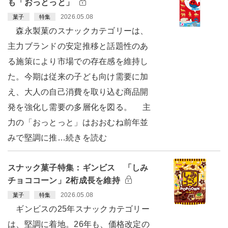
も「おっとっと」
2026.05.08
菓子
特集
森永製菓のスナックカテゴリーは、
主力ブランドの安定推移と話題性のあ
る施策により市場での存在感を維持し
た。今期は従来の子ども向け需要に加
え、大人の自己消費を取り込む商品開
発を強化し需要の多層化を図る。 主
力の「おっとっと」はおおむね前年並
みで堅調に推…続きを読む
スナック菓子特集：ギンビス 「しみ
チョココーン」2桁成長を維持
2026.05.08
菓子
特集
ギンビスの25年スナックカテゴリー
は、堅調に着地。26年も、価格改定の