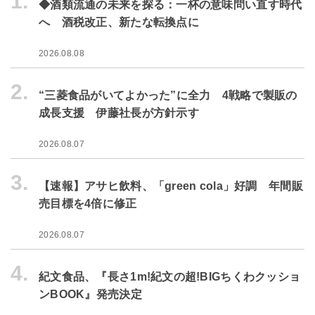
1.
◆酒類流通の未来を探る：一杯の意味問い直す時代
へ 酒税改正、新たな転換点に
2026.08.08
2.
“三菱食品がいてよかった”に全力 4戦略で製販の
成長支援 伊藤社長が方針示す
2026.08.07
3.
【速報】アサヒ飲料、「green cola」好調 年間販
売目標を4倍に修正
2026.08.07
4.
紀文食品、『長さ1m!紀文の超!BIGちくわクッショ
ンBOOK』発売決定