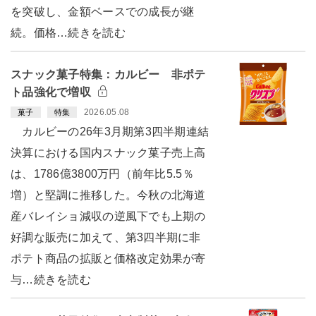
を突破し、金額ベースでの成長が継
続。価格…続きを読む
スナック菓子特集：カルビー 非ポテ
ト品強化で増収
2026.05.08
菓子
特集
カルビーの26年3月期第3四半期連結
決算における国内スナック菓子売上高
は、1786億3800万円（前年比5.5％
増）と堅調に推移した。今秋の北海道
産バレイショ減収の逆風下でも上期の
好調な販売に加えて、第3四半期に非
ポテト商品の拡販と価格改定効果が寄
与…続きを読む