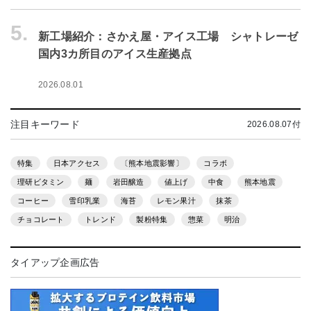
5.
新工場紹介：さかえ屋・アイス工場 シャトレーゼ
国内3カ所目のアイス生産拠点
2026.08.01
注目キーワード
2026.08.07付
特集
日本アクセス
〔熊本地震影響〕
コラボ
理研ビタミン
麺
岩田醸造
値上げ
中食
熊本地震
コーヒー
雪印乳業
海苔
レモン果汁
抹茶
チョコレート
トレンド
製粉特集
惣菜
明治
タイアップ企画広告