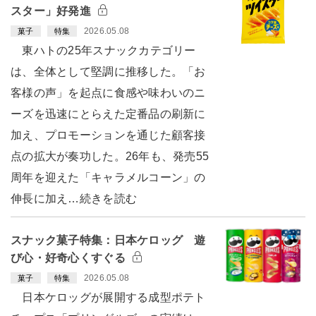
スター」好発進
2026.05.08
菓子
特集
東ハトの25年スナックカテゴリー
は、全体として堅調に推移した。「お
客様の声」を起点に食感や味わいのニ
ーズを迅速にとらえた定番品の刷新に
加え、プロモーションを通じた顧客接
点の拡大が奏功した。26年も、発売55
周年を迎えた「キャラメルコーン」の
伸長に加え…続きを読む
スナック菓子特集：日本ケロッグ 遊
び心・好奇心くすぐる
2026.05.08
菓子
特集
日本ケロッグが展開する成型ポテト