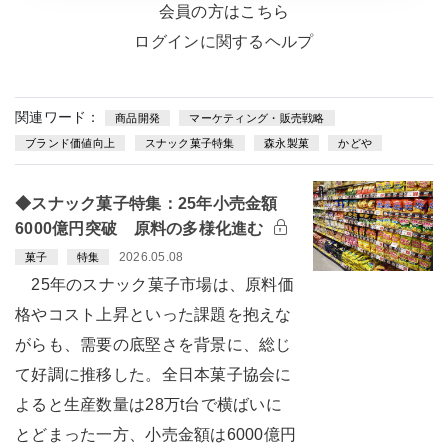
会員の方はこちら
ログインに関するヘルプ
関連ワード：
商品開発
マーケティング・販売戦略
ブランド価値向上
スナック菓子特集
森永製菓
かどや
◆スナック菓子特集：25年小売金額
6000億円突破 原料の多様化進む
2026.05.08
菓子
特集
25年のスナック菓子市場は、原料価
格やコスト上昇といった課題を抱えな
がらも、需要の底堅さを背景に、総じ
て好調に推移した。全日本菓子協会に
よると生産数量は28万t台で横ばいに
とどまった一方、小売金額は6000億円