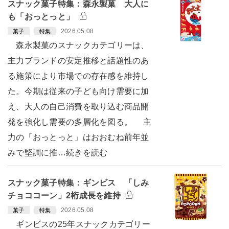
スナック菓子特集：森永製菓 大人に
も「おっとっと」
2026.05.08
菓子
特集
森永製菓のスナックカテゴリーは、
主力ブランドの安定推移と話題性のあ
る施策により市場での存在感を維持し
た。今期は従来の子ども向け需要に加
え、大人の自己消費を取り込む商品開
発を強化し需要の多層化を図る。 主
力の「おっとっと」はおおむね前年並
みで堅調に推…続きを読む
スナック菓子特集：ギンビス 「しみ
チョココーン」2桁成長を維持
2026.05.08
菓子
特集
ギンビスの25年スナックカテゴリー