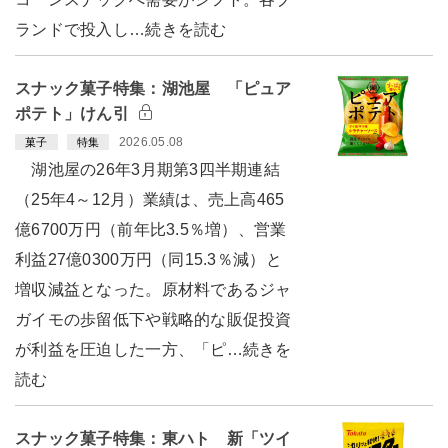
ランドで投入し…続きを読む
スナック菓子特集：湖池屋 「ピュア
ポテト」けん引
2026.05.08
菓子
特集
湖池屋の26年3月期第3四半期連結
（25年4～12月）業績は、売上高465
億6700万円（前年比3.5％増）、営業
利益27億0300万円（同15.3％減）と
増収減益となった。原材料であるジャ
ガイモの歩留低下や戦略的な販促投資
が利益を圧迫した一方、「ピ…続きを
読む
スナック菓子特集：東ハト 新「ツイ