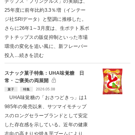
チップス「プリングルズ」の実績は、
25年度に前年比約3.3％増（インテー
ジ社SRIデータ）と堅調に推移した。
さらに26年1～3月度は、生ポテト系ポ
テトチップスの販促抑制といった市場
環境の変化を追い風に、新フレーバー
投入…続きを読む
スナック菓子特集：UHA味覚糖 日
常・ご褒美の両展開
2026.05.08
菓子
特集
UHA味覚糖の「おさつどきっ」は1
985年の発売以来、サツマイモチップ
スのロングセラーブランドとして安定
した存在感を示している。近年の健康
志向の高まりや焼き芋ブームにより、