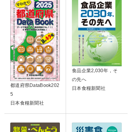
食品企業2,030年，そ
の先へ
都道府県DataBook202
日本食糧新聞社
5
日本食糧新聞社