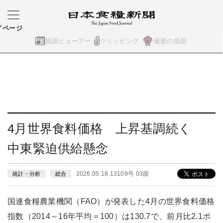
イページ
紙面ビューアー
クリッピング
最新の紙面
4月世界食料価格 上昇基調続く
中東緊迫供給懸念
2026.05.18 13109号 03面
統計・分析
総合
国連食糧農業機関（FAO）が発表した4月の世界食料価格
指数（2014～16年平均＝100）は130.7で、前月比2.1ポ