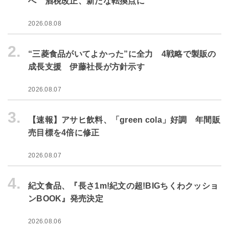
へ 酒税改正、新たな転換点に
2026.08.08
2.
“三菱食品がいてよかった”に全力 4戦略で製販の
成長支援 伊藤社長が方針示す
2026.08.07
3.
【速報】アサヒ飲料、「green cola」好調 年間販
売目標を4倍に修正
2026.08.07
4.
紀文食品、『長さ1m!紀文の超!BIGちくわクッショ
ンBOOK』発売決定
2026.08.06