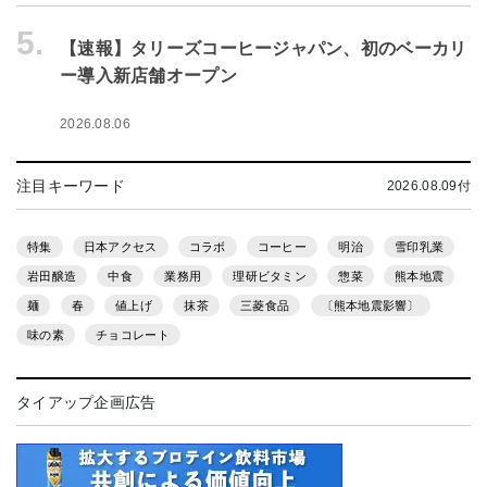
5.
【速報】タリーズコーヒージャパン、初のベーカリ
ー導入新店舗オープン
2026.08.06
注目キーワード
2026.08.09付
特集
日本アクセス
コラボ
コーヒー
明治
雪印乳業
岩田醸造
中食
業務用
理研ビタミン
惣菜
熊本地震
麺
春
値上げ
抹茶
三菱食品
〔熊本地震影響〕
味の素
チョコレート
タイアップ企画広告