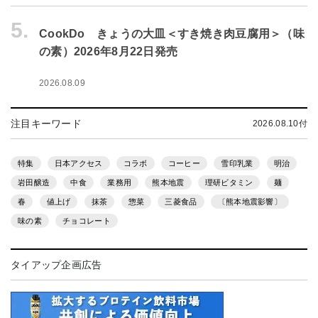
5.
CookDo きょうの大皿＜すき焼き肉豆腐用＞（味
の素）2026年8月22日発売
2026.08.09
注目キーワード
2026.08.10付
特集
日本アクセス
コラボ
コーヒー
雪印乳業
明治
岩田醸造
中食
業務用
熊本地震
理研ビタミン
麺
春
値上げ
抹茶
惣菜
三菱食品
〔熊本地震影響〕
味の素
チョコレート
タイアップ企画広告