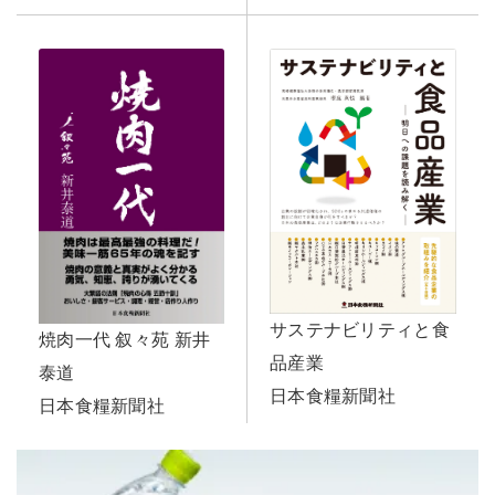
サステナビリティと食
焼肉一代 叙々苑 新井
品産業
泰道
日本食糧新聞社
日本食糧新聞社