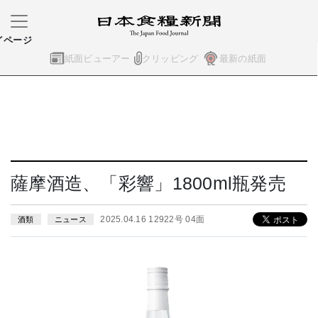
イページ
紙面ビューアー
クリッピング
最新の紙面
薩摩酒造、「彩響」1800ml瓶発売
2025.04.16 12922号 04面
酒類
ニュース