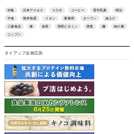
特集
日本アクセス
コラボ
コーヒー
雪印乳業
明治
中食
熊本地震
イオン
業務用
オープン
値上げ
三菱食品
春
抹茶
理研ビタミン
惣菜
麺
味の素
ニップン
タイアップ企画広告