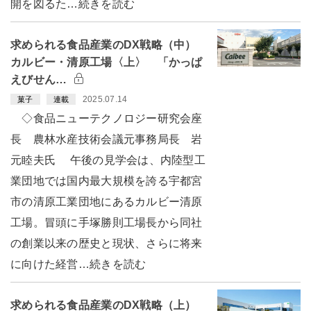
開を図るた…続きを読む
求められる食品産業のDX戦略（中）
カルビー・清原工場〈上〉 「かっぱ
えびせん…
2025.07.14
菓子
連載
◇食品ニューテクノロジー研究会座
長 農林水産技術会議元事務局長 岩
元睦夫氏 午後の見学会は、内陸型工
業団地では国内最大規模を誇る宇都宮
市の清原工業団地にあるカルビー清原
工場。冒頭に手塚勝則工場長から同社
の創業以来の歴史と現状、さらに将来
に向けた経営…続きを読む
求められる食品産業のDX戦略（上）