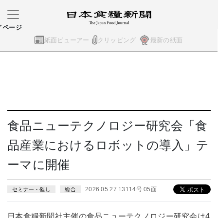
イページ
紙面ビューアー
クリッピング
最新の紙面
食品ニューテクノロジー研究会「食
品産業におけるロボットの導入」テ
ーマに開催
2026.05.27 13114号 05面
セミナー・催し
総合
日本食糧新聞社主催の食品ニューテクノロジー研究会は4