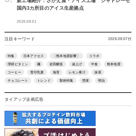
新工場紹介：さかえ屋・アイス工場 シャトレーゼ
国内3カ所目のアイス生産拠点
2026.08.01
注目キーワード
2026.08.07付
特集
日本アクセス
〔熊本地震影響〕
コラボ
理研ビタミン
麺
岩田醸造
値上げ
中食
熊本地震
コーヒー
雪印乳業
海苔
レモン果汁
抹茶
チョコレート
トレンド
製粉特集
惣菜
明治
タイアップ企画広告