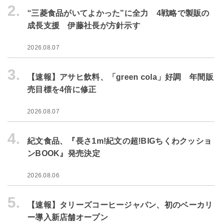
2.
“三菱食品がいてよかった”に全力 4戦略で製販の
成長支援 伊藤社長が方針示す
2026.08.07
3.
【速報】アサヒ飲料、「green cola」好調 年間販
売目標を4倍に修正
2026.08.07
4.
紀文食品、『長さ1m!紀文の超!BIGちくわクッショ
ンBOOK』発売決定
2026.08.06
5.
【速報】タリーズコーヒージャパン、初のベーカリ
ー導入新店舗オープン