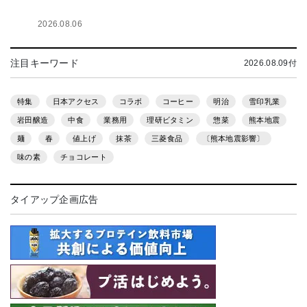
2026.08.06
注目キーワード
2026.08.09付
特集
日本アクセス
コラボ
コーヒー
明治
雪印乳業
岩田醸造
中食
業務用
理研ビタミン
惣菜
熊本地震
麺
春
値上げ
抹茶
三菱食品
〔熊本地震影響〕
味の素
チョコレート
タイアップ企画広告