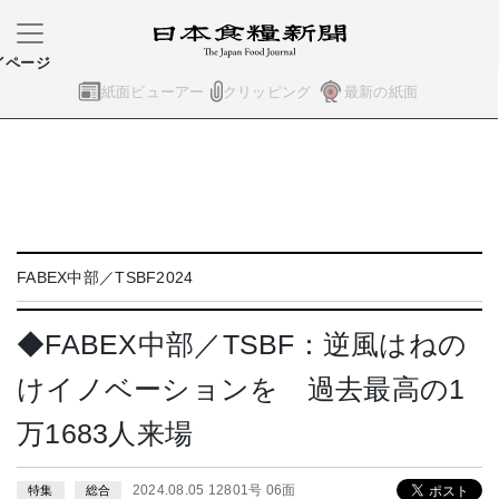
イページ
紙面ビューアー
クリッピング
最新の紙面
FABEX中部／TSBF2024
◆FABEX中部／TSBF：逆風はねの
けイノベーションを 過去最高の1
万1683人来場
2024.08.05 12801号 06面
特集
総合