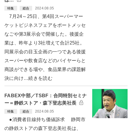
2024.08.05
特集
総合
7月24～25日、第4回スーパーマー
ケットビジネスフェアをポートメッセ
なごや第3展示会で開催した。後援企
業は、昨年より3社増えて合計25社。
同展示会の目玉企画の一つである後援
スーパーや飲食店などのバイヤーらと
商談ができる場や、食品業界の課題解
決に向け…続きを読む
FABEX中部／TSBF：合同特別セミナ
ー＝静鉄ストア・森下登志美社長
2024.08.05
特集
総合
●消費者目線持ち価値訴求 静岡市
の静鉄ストアの森下登志美社長は、