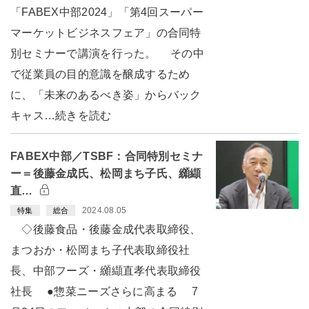
「FABEX中部2024」「第4回スーパー
マーケットビジネスフェア」の合同特
別セミナーで講演を行った。 その中
で従業員の目的意識を醸成するため
に、「未来のあるべき姿」からバック
キャス…続きを読む
FABEX中部／TSBF：合同特別セミナ
ー＝後藤金成氏、松岡まち子氏、纐纈
直…
2024.08.05
特集
総合
◇後藤食品・後藤金成代表取締役、
まつおか・松岡まち子代表取締役社
長、中部フーズ・纐纈直孝代表取締役
社長 ●惣菜ニーズさらに高まる 7