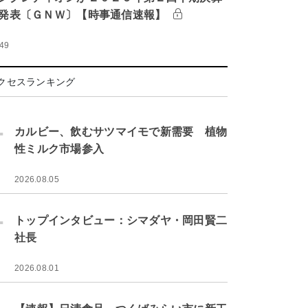
発表〔ＧＮＷ〕【時事通信速報】
:49
クセスランキング
.
カルビー、飲むサツマイモで新需要 植物
性ミルク市場参入
2026.08.05
.
トップインタビュー：シマダヤ・岡田賢二
社長
2026.08.01
.