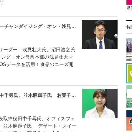
む
媒
＝マーチャンダイジング・オン・浅見…
特
リーダー 浅見壮大氏、沼田浩之氏
ジング・オン営業本部の浅見壮大マ
POSデータを活用！食品のニーズ開
＝田中千尋氏、並木麻輝子氏 お菓子…
表取締役田中千尋氏、オフィスフェ
・並木麻輝子氏 デザート・スイー