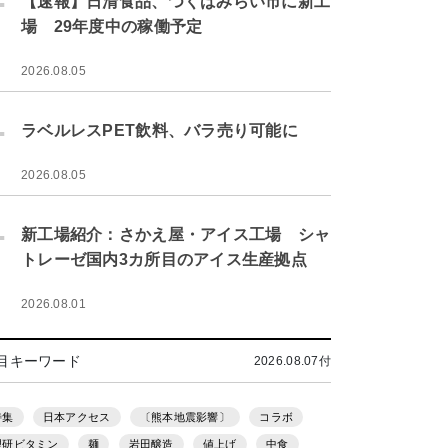
【速報】日清食品、つくばみらい市に新工
場 29年度中の稼働予定
2026.08.05
.
ラベルレスPET飲料、バラ売り可能に
2026.08.05
.
新工場紹介：さかえ屋・アイス工場 シャ
トレーゼ国内3カ所目のアイス生産拠点
2026.08.01
目キーワード
2026.08.07付
特集
日本アクセス
〔熊本地震影響〕
コラボ
理研ビタミン
麺
岩田醸造
値上げ
中食