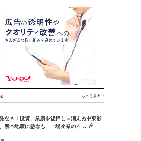
報
もっと見る >
発なＡＩ投資、業績を後押し＝消えぬ中東影
、熊本地震に懸念も―上場企業の４…
:38