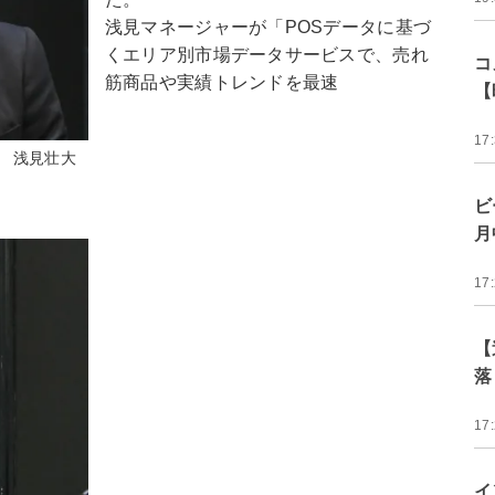
浅見マネージャーが「POSデータに基づ
くエリア別市場データサービスで、売れ
コ
筋商品や実績トレンドを最速
【
17
 浅見壮大
ビ
月
17
【
落
17
イ