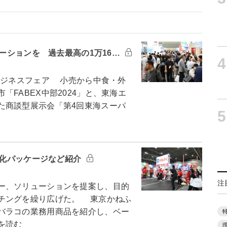
ベーションを 過去最高の1万16…
4
ビジネスフェア 小売から中食・外
FABEX中部2024」と、東海エ
た商談型展示会「第4回東海スーパ
5
進化パッケージなど紹介
注
ー、ソリューションを提案し、目的
チングを繰り広げた。 東京かねふ
バラコの業務用商品を紹介し、ベー
を読む