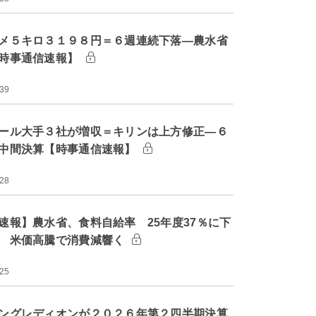
メ５キロ３１９８円＝６週連続下落―農水省
時事通信速報】
:39
ール大手３社が増収＝キリンは上方修正―６
中間決算【時事通信速報】
:28
速報】農水省、食料自給率 25年度37％に下
 米価高騰で消費減響く
:25
ングレディオンが２０２６年第２四半期決算