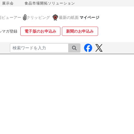
展示会
食品市場開拓ソリューション
面ビューアー
クリッピング
最新の紙面
マイページ
ルマガ登録
電子版のお申込み
新聞のお申込み
検索