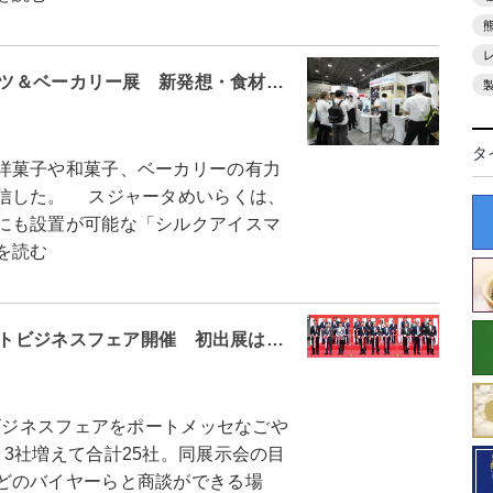
イーツ＆ベーカリー展 新発想・食材…
タ
洋菓子や和菓子、ベーカリーの有力
信した。 スジャータめいらくは、
にも設置が可能な「シルクアイスマ
を読む
ケットビジネスフェア開催 初出展は…
ビジネスフェアをポートメッセなごや
3社増えて合計25社。同展示会の目
どのバイヤーらと商談ができる場