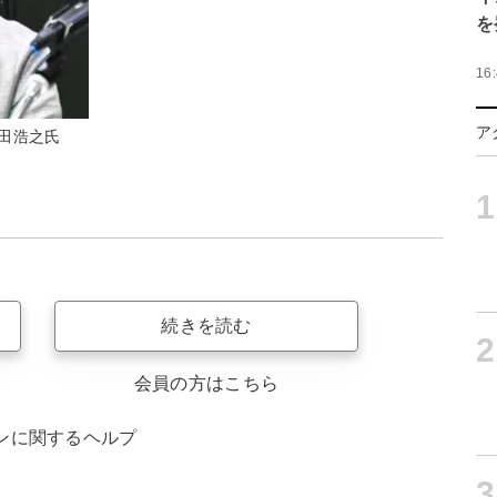
を
16
ア
田浩之氏
1
続きを読む
2
会員の方はこちら
ンに関するヘルプ
3