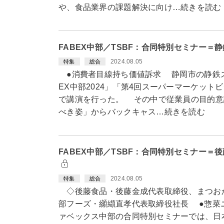
や、食品業界の課題解決に向け…続きを読む
FABEX中部／TSBF：合同特別セミナー
2024.08.05
特集
総合
●消費者目線持ち価値訴求 静岡市の静鉄ス
EX中部2024」「第4回スーパーマーケッ
で講演を行った。 その中で従業員の目的意
べき姿」からバックキャス…続きを読む
FABEX中部／TSBF：合同特別セミナー
2024.08.05
特集
総合
◇後藤食品・後藤金成代表取締役、まつお
部フーズ・纐纈直孝代表取締役社長 ●惣菜
ァベックス中部の合同特別セミナーでは、日