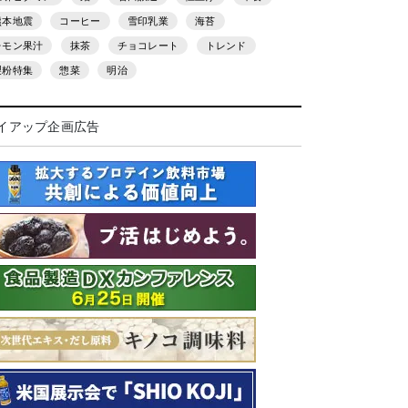
熊本地震
コーヒー
雪印乳業
海苔
レモン果汁
抹茶
チョコレート
トレンド
製粉特集
惣菜
明治
イアップ企画広告