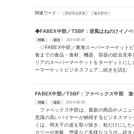
関連ワード：
ファベックス
セミナー
◆FABEX中部／TSBF：逆風はねのけイノ
2024.08.05
特集
総合
◇FABEX中部／東海スーパーマーケット
食までの食品・食材、機器、容器の総合見本市「
リアのスーパーマーケットをターゲットにし
ーマーケットビジネスフェア…続きを読む
FABEX中部／TSBF：ファベックス中部 
2024.08.05
特集
総合
ファベックス中部は、最新の商品やメニュ
意識の高いバイヤーが納得するビジネスマッ
くは、明太子の皮を取り除き、粒だけにした
カリーや米飯、惣菜など多様なコラボ…続き