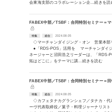
会東海支部のコラボレーション企…続きを読
FABEX中部／TSBF：合同特別セミナー
2024.08.05
特集
総合
◇マーチャンダイジング・オン 営業本部
●「RDS-POS」活用を マーチャンダイ
ネージャーと沼田浩之リーダーは、「RDS-
拓はどこに」をテーマに講…続きを読む
FABEX中部／TSBF：合同特別セミナー
2024.08.05
特集
総合
◇カフェタナカグランシェフ／タナカ・代
ーヴ代表取締役／菓子・料理ジャーナリスト