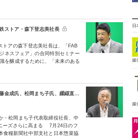
日
＝静鉄ストア・森下登志美社長
トアの森下登志美社長は、「FAB
トビジネスフェア」の合同特別セミナー
媒
識を醸成するために、「未来のある
＝後藤金成氏、松岡まち子氏、纐纈直…
媒
か・松岡まち子代表取締役社長、中
ニーズさらに高まる 7月24日のフ
本食糧新聞社中部支社と日本惣菜協