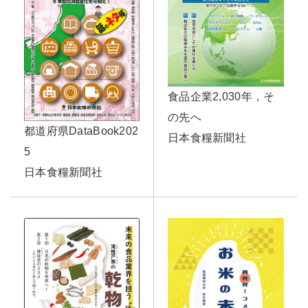
食品企業2,030年，そ
の先へ
都道府県DataBook202
日本食糧新聞社
5
日本食糧新聞社