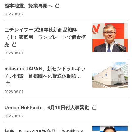
熊本地震、操業再開へ
2026.08.07
ニチレイフーズ26年秋新商品戦略
（上）家庭用 ワンプレートで個食拡
充
2026.08.07
mitaseru JAPAN、新セントラルキッ
チン開設 首都圏への配送体制強…
2026.08.07
Umios Hokkaido、6月19日付人事異動
2026.08.07
極洋、9月から36新商品 魚の魅力を