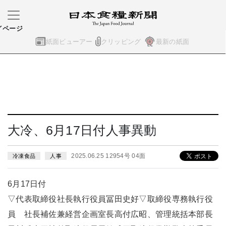
イページ
紙面ビューアー
クリッピング
最新の紙面
大冷、6月17日付人事異動
2025.06.25 12954号 04面
冷凍食品
人事
6月17日付
▽代表取締役社長執行役員冨田史好▽取締役専務執行役
員 社長補佐兼経営企画室長高付広昭、管理統括本部長