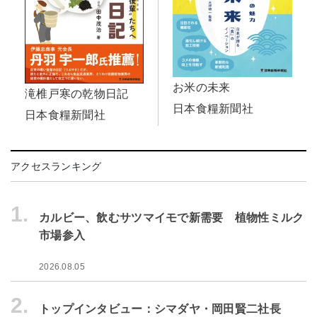
お米の未来
滝椎戸寒の乾物日記
日本食糧新聞社
日本食糧新聞社
アクセスランキング
1.
カルビー、飲むサツマイモで新需要 植物性ミルク
市場参入
2026.08.05
2.
トップインタビュー：シマダヤ・岡田賢二社長