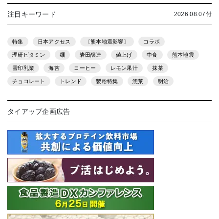
注目キーワード
2026.08.07付
特集
日本アクセス
〔熊本地震影響〕
コラボ
理研ビタミン
麺
岩田醸造
値上げ
中食
熊本地震
雪印乳業
海苔
コーヒー
レモン果汁
抹茶
チョコレート
トレンド
製粉特集
惣菜
明治
タイアップ企画広告