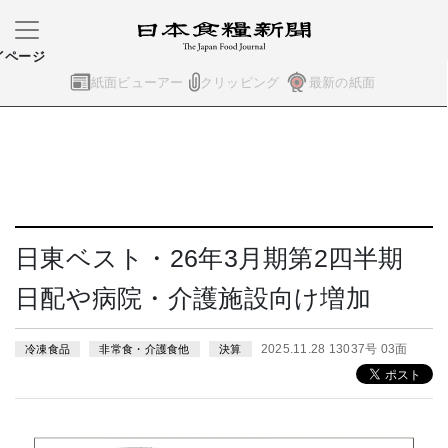
イページ
紙面ビューアー
クリッピング
最新の紙面
日東ベスト・26年3月期第2四半期
日配や病院・介護施設向け増加
2025.11.28 13037号 03面
冷凍食品
非常食・介護食他
決算