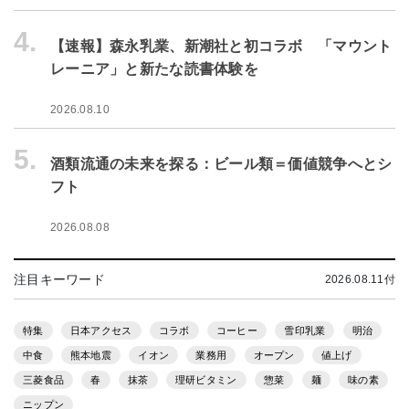
4.
【速報】森永乳業、新潮社と初コラボ 「マウント
レーニア」と新たな読書体験を
2026.08.10
5.
酒類流通の未来を探る：ビール類＝価値競争へとシ
フト
2026.08.08
注目キーワード
2026.08.11付
特集
日本アクセス
コラボ
コーヒー
雪印乳業
明治
中食
熊本地震
イオン
業務用
オープン
値上げ
三菱食品
春
抹茶
理研ビタミン
惣菜
麺
味の素
ニップン