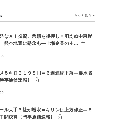
報
もっと見る >
発なＡＩ投資、業績を後押し＝消えぬ中東影
、熊本地震に懸念も―上場企業の４…
:38
メ５キロ３１９８円＝６週連続下落―農水省
時事通信速報】
:39
ール大手３社が増収＝キリンは上方修正―６
中間決算【時事通信速報】