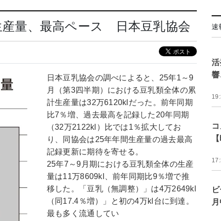
9月生産量、最高ペース 日本豆乳協会
速
活
響
日本豆乳協会の調べによると、25年1～9
月（第3四半期）における豆乳類全体の累
19
計生産量は32万6120klだった。前年同期
比7％増、過去最高を記録した20年同期
コ
（32万2122kl）比では1％拡大してお
【
り、同協会は25年年間生産量の過去最高
記録更新に期待を寄せる。
17
25年7～9月期における豆乳類全体の生産
量は11万8609kl、前年同期比9％増で推
移した。「豆乳（無調整）」は4万2649kl
ビ
（同17.4％増）」と初の4万kl台に到達。
月
最も多く流通してい