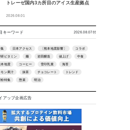
トレーゼ国内3カ所目のアイス生産拠点
2026.08.01
目キーワード
2026.08.07付
特集
日本アクセス
〔熊本地震影響〕
コラボ
理研ビタミン
麺
岩田醸造
値上げ
中食
熊本地震
コーヒー
雪印乳業
海苔
レモン果汁
抹茶
チョコレート
トレンド
製粉特集
惣菜
明治
イアップ企画広告