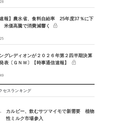
:28
速報】農水省、食料自給率 25年度37％に下
 米価高騰で消費減響く
:25
ングレディオンが２０２６年第２四半期決算
発表〔ＧＮＷ〕【時事通信速報】
:49
クセスランキング
.
カルビー、飲むサツマイモで新需要 植物
性ミルク市場参入