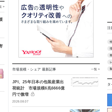
覧 >
援
注
寄
市場規模・シェア 最新記事
一覧 >
JPI、25年日本の包装産業出
タ
荷統計 市場規模6兆6666億
円で微増
2026.08.07