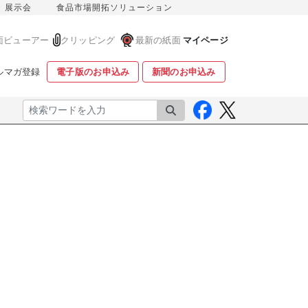
展示会
食品市場開拓ソリューション
面ビューアー
クリッピング
最新の紙面
マイページ
ルマガ登録
電子版のお申込み
新聞のお申込み
検索