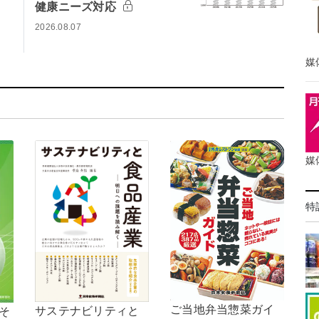
健康ニーズ対応
2026.08.07
媒
媒
特
ご当地弁当惣菜ガイ
サステナビリティと
，そ