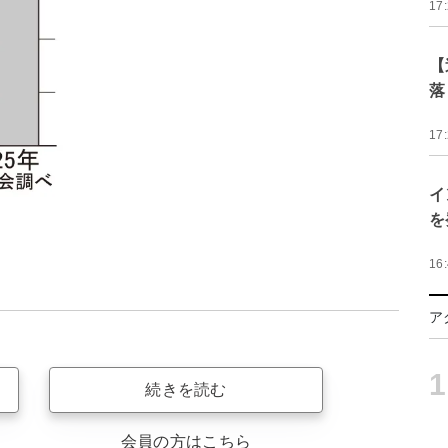
17
【
落
17
イ
を
16
ア
1
続きを読む
会員の方はこちら