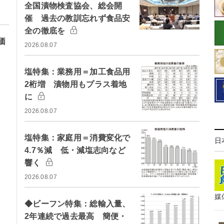
全国漬物検査協会、総会開
催 過去の教訓忘れず食品安
全の徹底を
価
2026.08.07
塩特集：業務用＝加工食品用
2桁増 漬物用もプラス着地
に
2026.08.07
塩特集：家庭用＝消費変化で
日
4.7％減 低・減塩志向など
響く
2026.08.07
媒
◆ビーフン特集：総輸入量、
2年連続で過去最高 簡便・