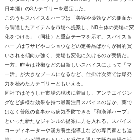
日本酒）の3カテゴリーを選定した。
このうちスパイス＆ハーブは「美容や薬効などの側面か
ら調達したアイテムを市場へ提案し、NB主体の売場に変
化をつける」（同社）と重点テーマを示す。スパイス＆
ハーブはワサビやコショウなどの定番品ばかりが目的買
いされる傾向が強く、売場も変化に欠けるのが実情だ。
一方、昨今は花椒などの目新しいスパイスによって「マ
ー活」が大きなブームになるなど、仕掛け次第では爆発
力を秘めたカテゴリーともいえる。
同社ではそうした市場の現状に着目し、アンチエイジン
グなど多様な効果を持つ最新注目スパイスのほか、薬で
はなく普段の食事から病気予防できる「和漢洋ハーブ」
といった新たなジャンルの提案に力を入れる。スパイス
コーディネーターや漢方養生指導士などの専門家とも連
携し、レシピ開発やトレンド発信を通じて既存売場の活