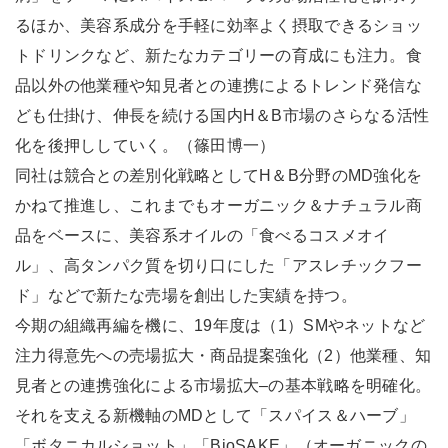
るほか、美容系成分を手軽に効率よく摂取できるショッ
トドリンクなど、新たなカテゴリーの育成にも注力。食
品以外の他業種や知見者との連携によるトレンド発信な
ども仕掛け、伸長を続ける国内H＆B市場のさらなる活性
化を後押ししていく。（篠田博一）
同社は競合との差別化戦略としてH＆B分野のMD強化を
かねて推進し、これまでもオーガニック＆ナチュラル商
品をベースに、美容系オイルの「食べるコスメオイ
ル」、高タンパク質を切り口にした「アスレチックフー
ド」などで新たな売場を創出した実績を持つ。
今期の組織再編を機に、19年度は（1）SMやネットなど
注力得意先への売場拡大・商品提案強化（2）他業種、知
見者との連携強化による市場拡大–の基本戦略を明確化。
それを支える新機軸のMDとして「スパイス＆ハーブ」
「ボタニカルショット」「BioSAKE」（オーガニックの