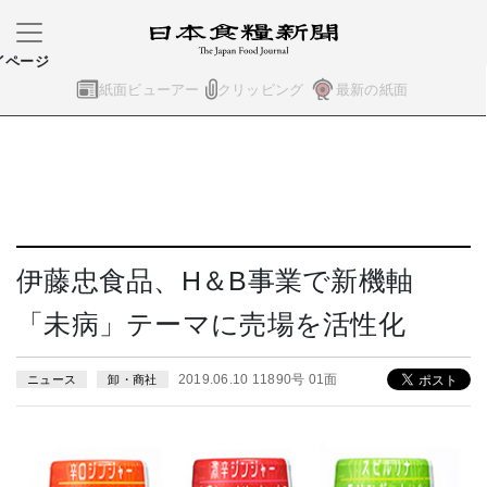
イページ
紙面ビューアー
クリッピング
最新の紙面
伊藤忠食品、H＆B事業で新機軸
「未病」テーマに売場を活性化
2019.06.10 11890号 01面
ニュース
卸・商社