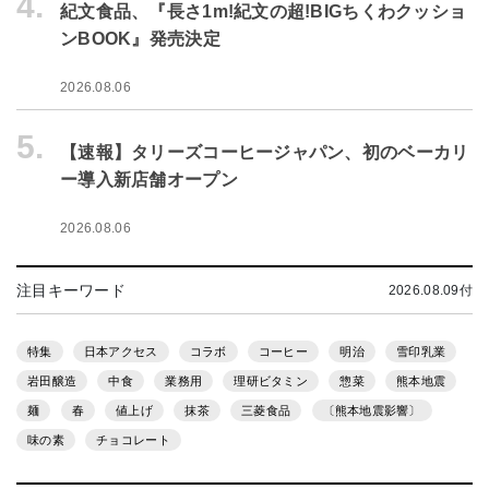
4.
紀文食品、『長さ1m!紀文の超!BIGちくわクッショ
ンBOOK』発売決定
2026.08.06
5.
【速報】タリーズコーヒージャパン、初のベーカリ
ー導入新店舗オープン
2026.08.06
注目キーワード
2026.08.09付
特集
日本アクセス
コラボ
コーヒー
明治
雪印乳業
岩田醸造
中食
業務用
理研ビタミン
惣菜
熊本地震
麺
春
値上げ
抹茶
三菱食品
〔熊本地震影響〕
味の素
チョコレート