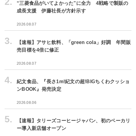
2.
“三菱食品がいてよかった”に全力 4戦略で製販の
成長支援 伊藤社長が方針示す
2026.08.07
3.
【速報】アサヒ飲料、「green cola」好調 年間販
売目標を4倍に修正
2026.08.07
4.
紀文食品、『長さ1m!紀文の超!BIGちくわクッショ
ンBOOK』発売決定
2026.08.06
5.
【速報】タリーズコーヒージャパン、初のベーカリ
ー導入新店舗オープン