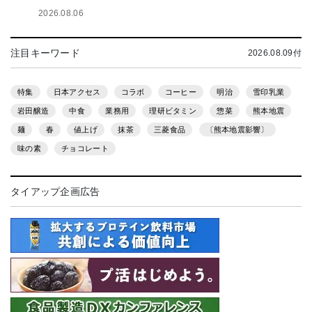
2026.08.06
注目キーワード
2026.08.09付
特集
日本アクセス
コラボ
コーヒー
明治
雪印乳業
岩田醸造
中食
業務用
理研ビタミン
惣菜
熊本地震
麺
春
値上げ
抹茶
三菱食品
〔熊本地震影響〕
味の素
チョコレート
タイアップ企画広告