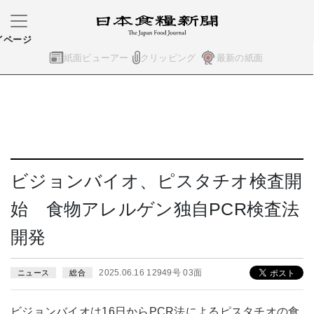
イページ
紙面ビューアー
クリッピング
最新の紙面
ビジョンバイオ、ピスタチオ検査開
始 食物アレルゲン独自PCR検査法
開発
2025.06.16 12949号 03面
ニュース
総合
ビジョンバイオは16日からPCR法によるピスタチオの食