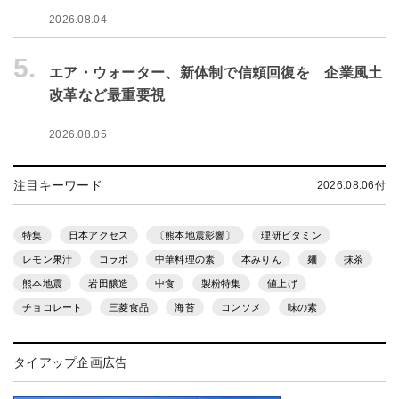
2026.08.04
5.
エア・ウォーター、新体制で信頼回復を 企業風土
改革など最重要視
2026.08.05
注目キーワード
2026.08.06付
特集
日本アクセス
〔熊本地震影響〕
理研ビタミン
レモン果汁
コラボ
中華料理の素
本みりん
麺
抹茶
熊本地震
岩田醸造
中食
製粉特集
値上げ
チョコレート
三菱食品
海苔
コンソメ
味の素
タイアップ企画広告