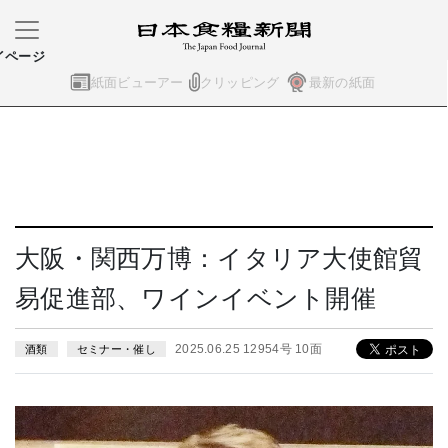
イページ
紙面ビューアー
クリッピング
最新の紙面
大阪・関西万博：イタリア大使館貿
易促進部、ワインイベント開催
2025.06.25 12954号 10面
酒類
セミナー・催し