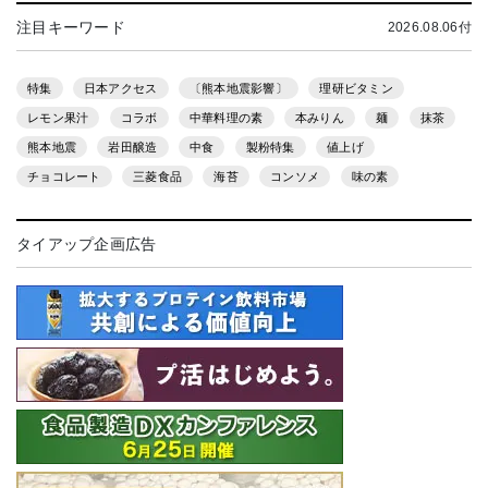
注目キーワード
2026.08.06付
特集
日本アクセス
〔熊本地震影響〕
理研ビタミン
レモン果汁
コラボ
中華料理の素
本みりん
麺
抹茶
熊本地震
岩田醸造
中食
製粉特集
値上げ
チョコレート
三菱食品
海苔
コンソメ
味の素
タイアップ企画広告