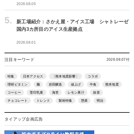
2026.08.05
5.
新工場紹介：さかえ屋・アイス工場 シャトレーゼ
国内3カ所目のアイス生産拠点
2026.08.01
注目キーワード
2026.08.07付
特集
日本アクセス
〔熊本地震影響〕
コラボ
理研ビタミン
麺
岩田醸造
値上げ
中食
熊本地震
コーヒー
雪印乳業
海苔
レモン果汁
抹茶
チョコレート
トレンド
製粉特集
惣菜
明治
タイアップ企画広告