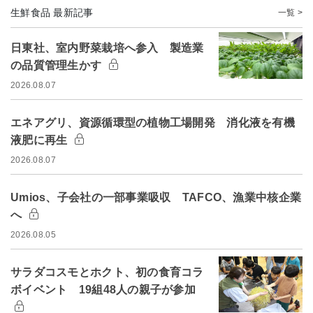
生鮮食品 最新記事
一覧 >
日東社、室内野菜栽培へ参入 製造業
の品質管理生かす
2026.08.07
エネアグリ、資源循環型の植物工場開発 消化液を有機
液肥に再生
2026.08.07
Umios、子会社の一部事業吸収 TAFCO、漁業中核企業
へ
2026.08.05
サラダコスモとホクト、初の食育コラ
ボイベント 19組48人の親子が参加