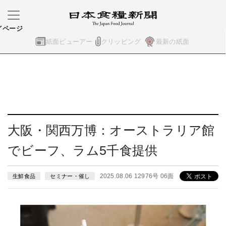
イページ
紙面ビューアー
クリッピング
最新の紙面
大阪・関西万博：オーストラリア館
でビーフ、ラム5千食提供
2025.08.06 12976号 06面
生鮮食品
セミナー・催し