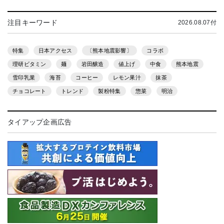
注目キーワード
2026.08.07付
特集
日本アクセス
〔熊本地震影響〕
コラボ
理研ビタミン
麺
岩田醸造
値上げ
中食
熊本地震
雪印乳業
海苔
コーヒー
レモン果汁
抹茶
チョコレート
トレンド
製粉特集
惣菜
明治
タイアップ企画広告