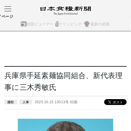
イページ
紙面ビューアー
クリッピング
最新の紙面
兵庫県手延素麺協同組合、新代表理
事に三木秀敏氏
2025.10.15 13013号 02面
麺類
人事