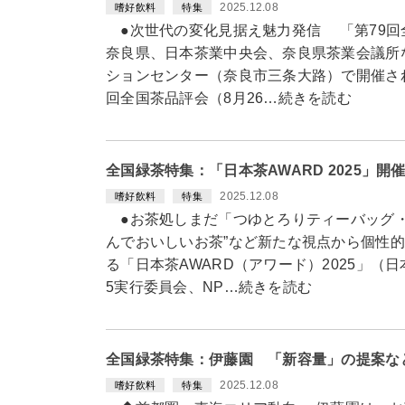
2025.12.08
嗜好飲料
特集
●次世代の変化見据え魅力発信 「第79回
奈良県、日本茶業中央会、奈良県茶業会議所な
ションセンター（奈良市三条大路）で開催され
回全国茶品評会（8月26…続きを読む
全国緑茶特集：「日本茶AWARD 2025」
2025.12.08
嗜好飲料
特集
●お茶処しまだ「つゆとろりティーバッグ・
んでおいしいお茶”など新たな視点から個性
る「日本茶AWARD（アワード）2025」（日
5実行委員会、NP…続きを読む
全国緑茶特集：伊藤園 「新容量」の提案な
2025.12.08
嗜好飲料
特集