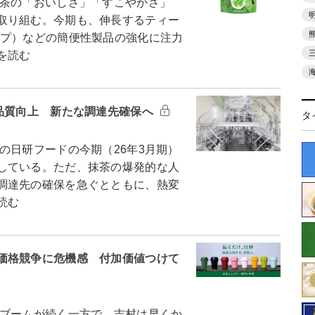
茶の「おいしさ」「すこやかさ」
取り組む。今期も、伸長するティー
イプ）などの簡便性製品の強化に注力
を読む
で品質向上 新たな調達先確保へ
タ
日研フードの今期（26年3月期）
している。ただ、抹茶の爆発的な人
調達先の確保を急ぐとともに、熱変
読む
価格競争に危機感 付加価値つけて
ブームが続く一方で、吉村は早くか