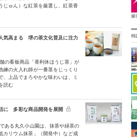
うじゅん）な紅茶を厳選し、紅茶香
媒
特
人気高まる 堺の茶文化普及に注力
舗の看板商品「香利休ほうじ茶」が
熟練の火入れ師が一番茎をじっくり
で、上品でまろやかな味わいは、ミ
を読む
活に 多彩な商品開発を展開
である丸久小山園は、抹茶や緑茶の
低カリウム抹茶」（開発中）など成