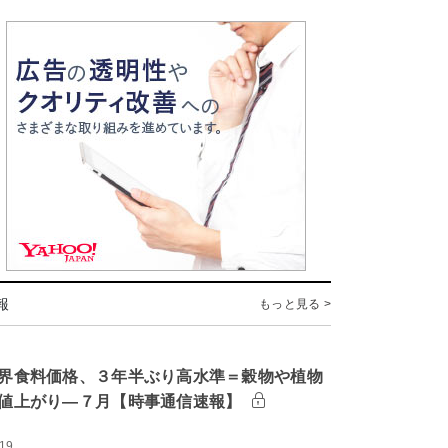
報
もっと見る >
界食料価格、３年半ぶり高水準＝穀物や植物
値上がり―７月【時事通信速報】
:19