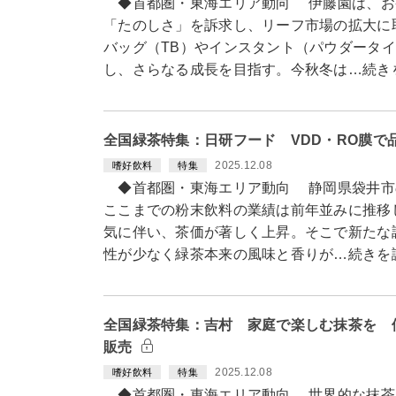
◆首都圏・東海エリア動向 伊藤園は、お
「たのしさ」を訴求し、リーフ市場の拡大に
バッグ（TB）やインスタント（パウダータ
し、さらなる成長を目指す。今秋冬は…続き
全国緑茶特集：日研フード VDD・RO膜
2025.12.08
嗜好飲料
特集
◆首都圏・東海エリア動向 静岡県袋井市の
ここまでの粉末飲料の業績は前年並みに推移
気に伴い、茶価が著しく上昇。そこで新たな
性が少なく緑茶本来の風味と香りが…続きを
全国緑茶特集：吉村 家庭で楽しむ抹茶を 
販売
2025.12.08
嗜好飲料
特集
◆首都圏・東海エリア動向 世界的な抹茶