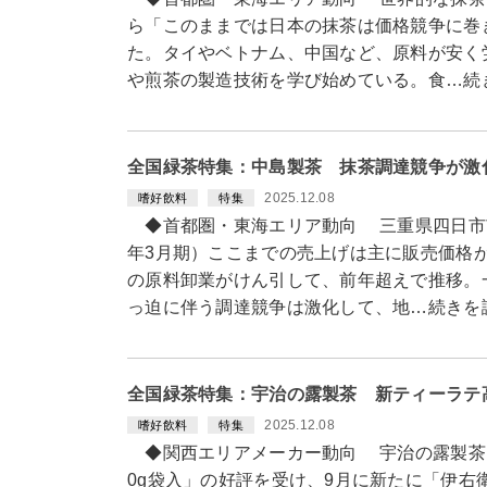
ら「このままでは日本の抹茶は価格競争に巻
た。タイやベトナム、中国など、原料が安く
や煎茶の製造技術を学び始めている。食…続
全国緑茶特集：中島製茶 抹茶調達競争が激
2025.12.08
嗜好飲料
特集
◆首都圏・東海エリア動向 三重県四日市市
年3月期）ここまでの売上げは主に販売価格
の原料卸業がけん引して、前年超えで推移。
っ迫に伴う調達競争は激化して、地…続きを
全国緑茶特集：宇治の露製茶 新ティーラテ
2025.12.08
嗜好飲料
特集
◆関西エリアメーカー動向 宇治の露製茶は
0g袋入」の好評を受け、9月に新たに「伊右衛