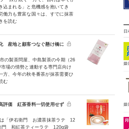
き込まれる」と危機感を抱いてき
労働力も豊富な国々は、すでに抹茶
きを読む
日
化 産地と顧客つなぐ懸け橋に
の製茶問屋、中島製茶の今期（26
媒
が市場の情勢と連動する専門店向け
一方、今年の秋冬番茶が抹茶需要ひ
読む
高評価 紅茶香料一切使用せず
媒
「伊右衛門 お濃茶抹茶ラテ 12
門 和紅茶ティーラテ 120g袋