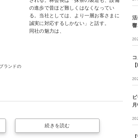
される。林会長は「抹茶の製造も、設備
の進歩で昔ほど難しくはなくなってい
る。当社としては、より一層お客さまに
活
誠実に対応するしかない」と話す。
響
同社の魅力は、
20
コ
【
ブランドの
20
ビ
月
20
続きを読む
【