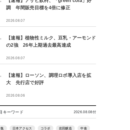
【速報】アサヒ飲料、「green cola」好
調 年間販売目標を4倍に修正
2026.08.07
.
【速報】植物性ミルク、豆乳・アーモンド
の2強 26年上期過去最高達成
2026.08.07
.
【速報】ローソン、調理ロボ導入店を拡
大 先行店で好評
2026.08.06
目キーワード
2026.08.08付
特集
日本アクセス
コラボ
岩田醸造
中食