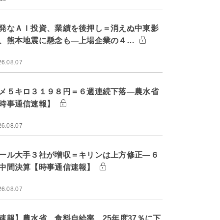
発なＡＩ投資、業績を後押し＝消えぬ中東影
、熊本地震に懸念も―上場企業の４…
26.08.07
メ５キロ３１９８円＝６週連続下落―農水省
時事通信速報】
26.08.07
ール大手３社が増収＝キリンは上方修正―６
中間決算【時事通信速報】
26.08.07
速報】農水省、食料自給率 25年度37％に下