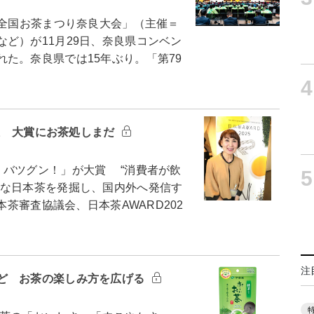
全国お茶まつり奈良大会」（主催＝
ど）が11月29日、奈良県コンベン
た。奈良県では15年ぶり。「第79
4
開催 大賞にお茶処しまだ
バツグン！」が大賞 “消費者が飲
5
的な日本茶を発掘し、国内外へ発信す
本茶審査協議会、日本茶AWARD202
注
ど お茶の楽しみ方を広げる