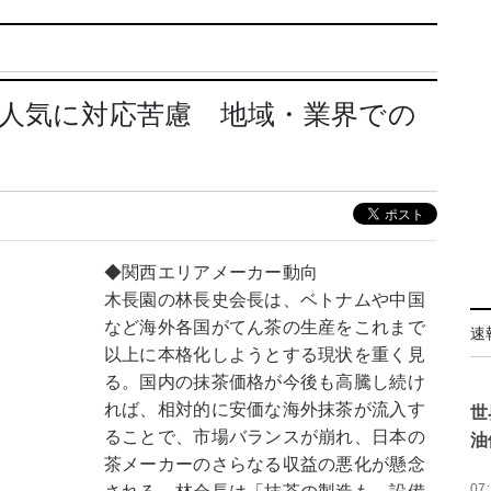
人気に対応苦慮 地域・業界での
◆関西エリアメーカー動向
木長園の林長史会長は、ベトナムや中国
など海外各国がてん茶の生産をこれまで
速
以上に本格化しようとする現状を重く見
る。国内の抹茶価格が今後も高騰し続け
れば、相対的に安価な海外抹茶が流入す
世
ることで、市場バランスが崩れ、日本の
油
茶メーカーのさらなる収益の悪化が懸念
07