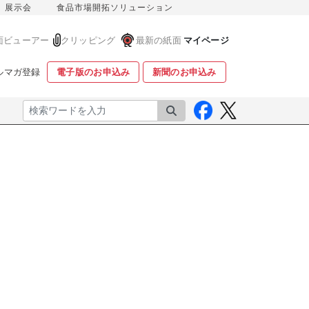
展示会
食品市場開拓ソリューション
面ビューアー
クリッピング
最新の紙面
マイページ
ルマガ登録
電子版のお申込み
新聞のお申込み
検索