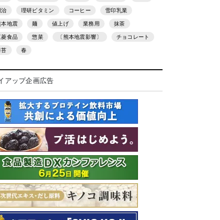
明治
理研ビタミン
コーヒー
雪印乳業
熊本地震
麺
値上げ
業務用
抹茶
三菱食品
惣菜
〔熊本地震影響〕
チョコレート
海苔
春
イアップ企画広告