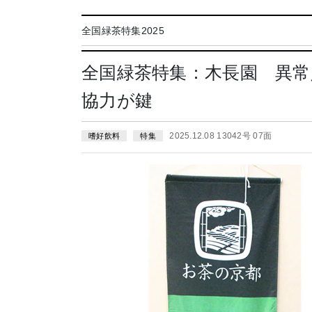
全国緑茶特集2025
全国緑茶特集：木長園 異常
協力が鍵
2025.12.08 13042号 07面
嗜好飲料
特集