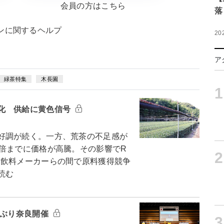
会員の方はこちら
落
ンに関するヘルプ
20
ア
緑茶特集
木長園
1
化 供給に黄色信号
好調が続く。一方、荒茶の不足感が
7倍までに価格が高騰。その影響でR
2
、飲料メーカーらの間で原料獲得競争
読む
年ぶり奈良開催
3