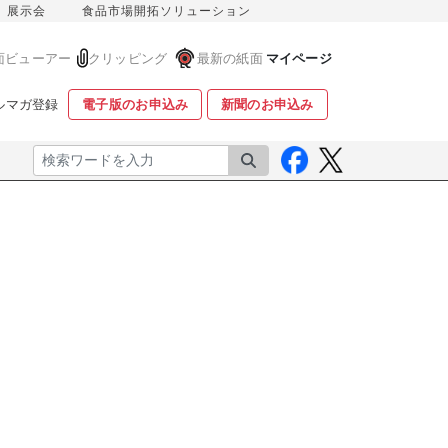
展示会
食品市場開拓ソリューション
面ビューアー
クリッピング
最新の紙面
マイページ
ルマガ登録
電子版のお申込み
新聞のお申込み
検索