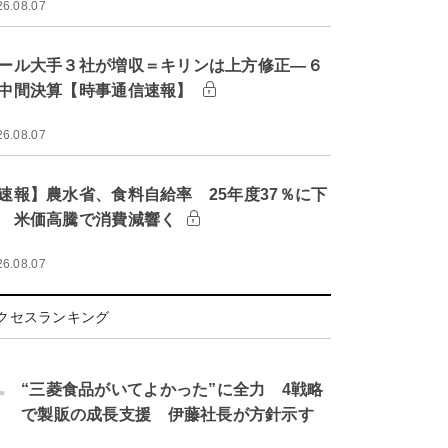
26.08.07
ール大手３社が増収＝キリンは上方修正―６
中間決算【時事通信速報】
26.08.07
速報】農水省、食料自給率 25年度37％に下
 米価高騰で消費減響く
26.08.07
クセスランキング
.
“三菱食品がいてよかった”に全力 4戦略
で製販の成長支援 伊藤社長が方針示す