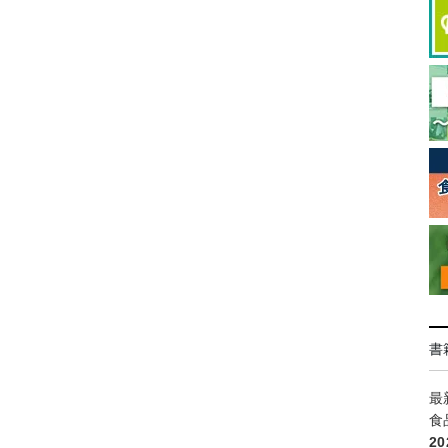
書
最
食
2