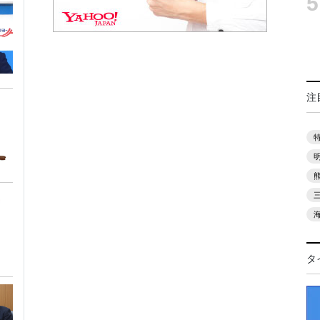
5
注
タ