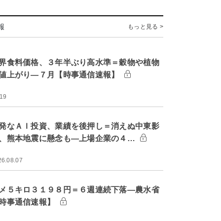
報
もっと見る >
界食料価格、３年半ぶり高水準＝穀物や植物
値上がり―７月【時事通信速報】
:19
発なＡＩ投資、業績を後押し＝消えぬ中東影
、熊本地震に懸念も―上場企業の４…
26.08.07
メ５キロ３１９８円＝６週連続下落―農水省
時事通信速報】