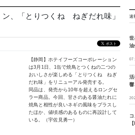
ョン、「とりつくね ねぎだれ味」
速
世
油
【静岡】ホテイフーズコーポレーション
07
は3月1日、1缶で焼鳥とつくねの二つの
おいしさが楽しめる「とりつくね ねぎ
活
だれ味」をリニューアル発売する。
響
同品は、発売から10年を超えるロングセ
ラー商品。今回、甘さのある醤油たれに
20
焼鳥と相性が良いネギの風味をプラスし
たほか、値頃感のあるものに再設計して
コ
いる。（宇佐見勇一）
【