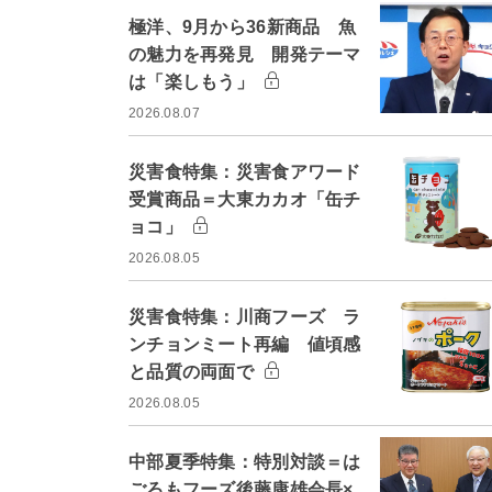
極洋、9月から36新商品 魚
の魅力を再発見 開発テーマ
は「楽しもう」
2026.08.07
災害食特集：災害食アワード
受賞商品＝大東カカオ「缶チ
ョコ」
2026.08.05
災害食特集：川商フーズ ラ
ンチョンミート再編 値頃感
と品質の両面で
2026.08.05
中部夏季特集：特別対談＝は
ごろもフーズ後藤康雄会長×