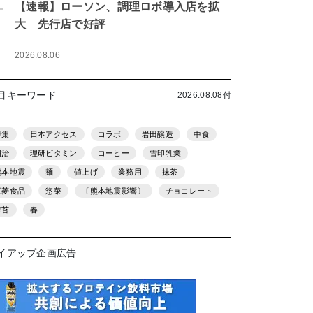
.
【速報】ローソン、調理ロボ導入店を拡
大 先行店で好評
2026.08.06
目キーワード
2026.08.08付
特集
日本アクセス
コラボ
岩田醸造
中食
明治
理研ビタミン
コーヒー
雪印乳業
熊本地震
麺
値上げ
業務用
抹茶
三菱食品
惣菜
〔熊本地震影響〕
チョコレート
海苔
春
イアップ企画広告