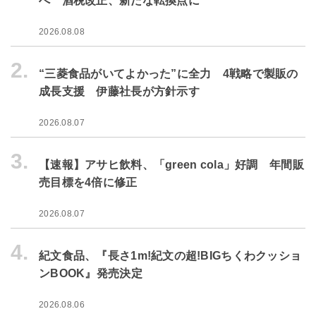
へ 酒税改正、新たな転換点に
2026.08.08
2.
“三菱食品がいてよかった”に全力 4戦略で製販の
成長支援 伊藤社長が方針示す
2026.08.07
3.
【速報】アサヒ飲料、「green cola」好調 年間販
売目標を4倍に修正
2026.08.07
4.
紀文食品、『長さ1m!紀文の超!BIGちくわクッショ
ンBOOK』発売決定
2026.08.06