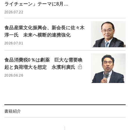
ライチェーン」テーマに8月…
2026.07.22
食品産業文化振興会、新会長に佐々木
淳一氏 未来へ横断的連携強化
2026.07.01
食品消費税0％は劇薬 巨大な需要喚
起と負荷増大を想定 永濱利廣氏
2026.06.26
書籍紹介