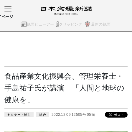
イページ
紙面ビューアー
クリッピング
最新の紙面
食品産業文化振興会、管理栄養士・
手島祐子氏が講演 「人間と地球の
健康を」
2022.12.09 12505号 05面
セミナー・催し
総合