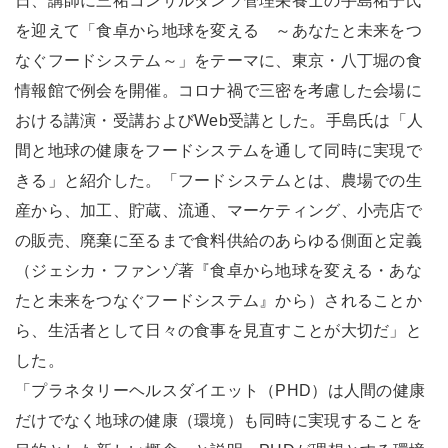
日、講師に三祐コンサルタンツ管理栄養士の手島祐子氏
を迎えて「食卓から地球を変える ～あなたと未来をつ
なぐフードシステム～」をテーマに、東京・八丁堀の食
情報館で例会を開催。コロナ禍で三密を考慮した会場に
おける講演・受講およびWeb受講とした。手島氏は「人
間と地球の健康をフードシステムを通して同時に実現で
きる」と紹介した。「フードシステムとは、農場での生
産から、加工、貯蔵、流通、マーケティング、小売店で
の販売、廃棄に至るまで食料供給のあらゆる側面と定義
（ジェシカ・ファンゾ著『食卓から地球を変える・あな
たと未来をつなぐフードシステム』から）されることか
ら、生活者として日々の食事を見直すことが大切だ」と
した。
「プラネタリーヘルスダイエット（PHD）は人間の健康
だけでなく地球の健康（環境）も同時に実現することを