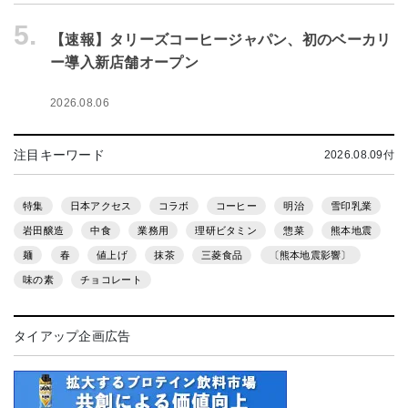
5.
【速報】タリーズコーヒージャパン、初のベーカリ
ー導入新店舗オープン
2026.08.06
注目キーワード
2026.08.09付
特集
日本アクセス
コラボ
コーヒー
明治
雪印乳業
岩田醸造
中食
業務用
理研ビタミン
惣菜
熊本地震
麺
春
値上げ
抹茶
三菱食品
〔熊本地震影響〕
味の素
チョコレート
タイアップ企画広告