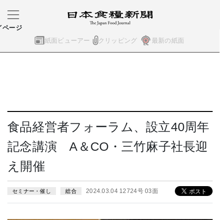
イページ
紙面ビューアー
クリッピング
最新の紙面
食品経営者フォーラム、設立40周年
記念講演 A＆CO・三竹麻子社長迎
え開催
2024.03.04 12724号 03面
セミナー・催し
総合