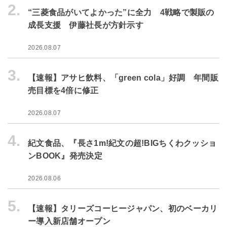
2.
“三菱食品がいてよかった”に全力 4戦略で製販の
成長支援 伊藤社長が方針示す
2026.08.07
3.
【速報】アサヒ飲料、「green cola」好調 年間販
売目標を4倍に修正
2026.08.07
4.
紀文食品、『長さ1m!紀文の超!BIGちくわクッショ
ンBOOK』発売決定
2026.08.06
5.
【速報】タリーズコーヒージャパン、初のベーカリ
ー導入新店舗オープン