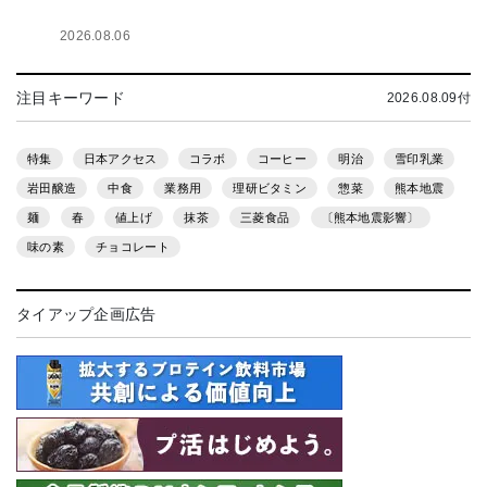
2026.08.06
注目キーワード
2026.08.09付
特集
日本アクセス
コラボ
コーヒー
明治
雪印乳業
岩田醸造
中食
業務用
理研ビタミン
惣菜
熊本地震
麺
春
値上げ
抹茶
三菱食品
〔熊本地震影響〕
味の素
チョコレート
タイアップ企画広告