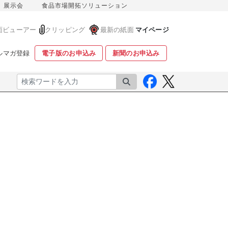
展示会
食品市場開拓ソリューション
面ビューアー
クリッピング
最新の紙面
マイページ
ルマガ登録
電子版のお申込み
新聞のお申込み
検索