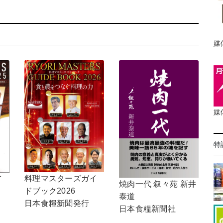
媒
媒
特
料理マスターズガイ
イ
焼肉一代 叙々苑 新井
ドブック2026
泰道
日本食糧新聞発行
日本食糧新聞社