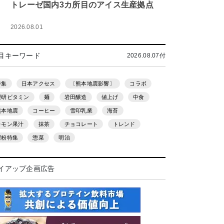
トレーゼ国内3カ所目のアイス生産拠点
2026.08.01
目キーワード
2026.08.07付
特集
日本アクセス
〔熊本地震影響〕
コラボ
理研ビタミン
麺
岩田醸造
値上げ
中食
熊本地震
コーヒー
雪印乳業
海苔
レモン果汁
抹茶
チョコレート
トレンド
製粉特集
惣菜
明治
イアップ企画広告