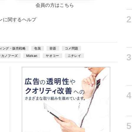
会員の方はこちら
2
ンに関するヘルプ
ィング・販売戦略
包装
容器
コメ問題
3
タカノフーズ
Mizkan
ヤオコー
ニチレイ
4
5