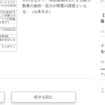
17
数量の維持・拡大が喫緊の課題といえ
る。（山本大介）
【
落
17
イ
を
16
ア
1
続きを読む