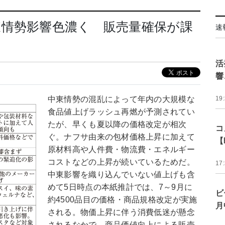
東情勢影響色濃く 販売量確保が課
速
活
響
中東情勢の混乱によって年内の大規模な
19
食品値上げラッシュ再燃が予測されてい
たが、早くも夏以降の価格改定が相次
コ
ぐ。ナフサ由来の包材価格上昇に加えて
【
原材料高や人件費・物流費・エネルギー
コストなどの上昇が続いているためだ。
17
中東影響を織り込んでいない値上げも含
めて5日時点の本紙推計では、7～9月に
ビ
約4500品目の価格・商品規格改定が実施
月
される。物価上昇に伴う消費低迷が懸念
されるなかで、商品価値向上による販売