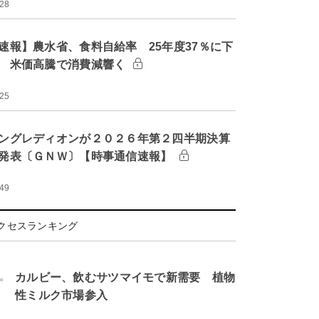
:28
速報】農水省、食料自給率 25年度37％に下
 米価高騰で消費減響く
:25
ングレディオンが２０２６年第２四半期決算
発表〔ＧＮＷ〕【時事通信速報】
:49
クセスランキング
.
カルビー、飲むサツマイモで新需要 植物
性ミルク市場参入