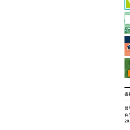
書
最
食
2