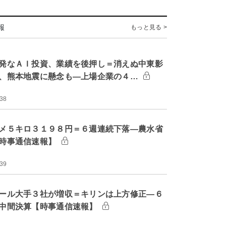
報
もっと見る >
発なＡＩ投資、業績を後押し＝消えぬ中東影
、熊本地震に懸念も―上場企業の４…
:38
メ５キロ３１９８円＝６週連続下落―農水省
時事通信速報】
:39
ール大手３社が増収＝キリンは上方修正―６
中間決算【時事通信速報】