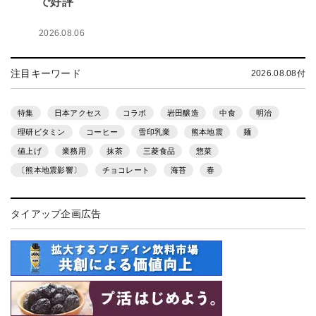
で好評
2026.08.06
注目キーワード
2026.08.08付
特集
日本アクセス
コラボ
岩田醸造
中食
明治
理研ビタミン
コーヒー
雪印乳業
熊本地震
麺
値上げ
業務用
抹茶
三菱食品
惣菜
〔熊本地震影響〕
チョコレート
海苔
春
タイアップ企画広告