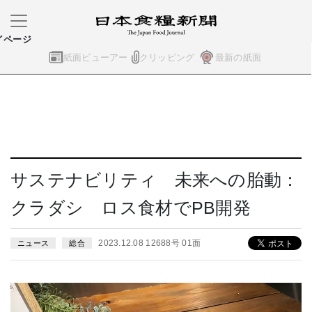
イページ
紙面ビューアー
クリッピング
最新の紙面
サステナビリティ 未来への胎動：
クラダシ ロス食材でPB開発
2023.12.08 12688号 01面
ニュース
総合