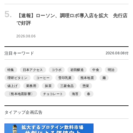
5.
【速報】ローソン、調理ロボ導入店を拡大 先行店
で好評
2026.08.06
注目キーワード
2026.08.08付
特集
日本アクセス
コラボ
岩田醸造
中食
明治
理研ビタミン
コーヒー
雪印乳業
熊本地震
麺
値上げ
業務用
抹茶
三菱食品
惣菜
〔熊本地震影響〕
チョコレート
海苔
春
タイアップ企画広告