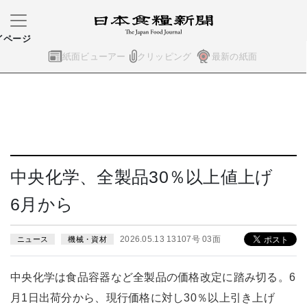
イページ
紙面ビューアー
クリッピング
最新の紙面
中央化学、全製品30％以上値上げ
6月から
2026.05.13 13107号 03面
ニュース
機械・資材
中央化学は食品容器など全製品の価格改定に踏み切る。6
月1日出荷分から、現行価格に対し30％以上引き上げ