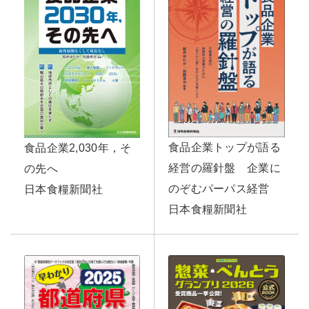
食品企業トップが語る
食品企業2,030年，そ
経営の羅針盤 企業に
の先へ
のぞむパーパス経営
日本食糧新聞社
日本食糧新聞社