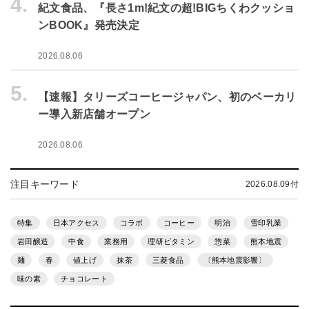
4.
紀文食品、『長さ1m!紀文の超!BIGちくわクッショ
ンBOOK』発売決定
2026.08.06
5.
【速報】タリーズコーヒージャパン、初のベーカリ
ー導入新店舗オープン
2026.08.06
注目キーワード
2026.08.09付
特集
日本アクセス
コラボ
コーヒー
明治
雪印乳業
岩田醸造
中食
業務用
理研ビタミン
惣菜
熊本地震
麺
春
値上げ
抹茶
三菱食品
〔熊本地震影響〕
味の素
チョコレート