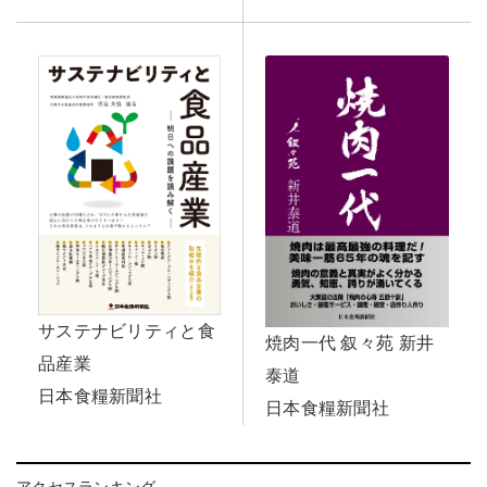
サステナビリティと食
焼肉一代 叙々苑 新井
品産業
泰道
日本食糧新聞社
日本食糧新聞社