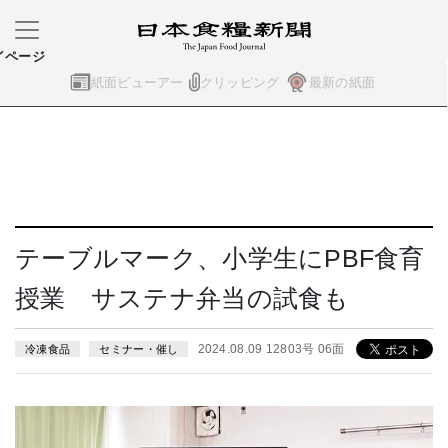
イページ
紙面ビューアー
クリッピング
最新の紙面
テーブルマーク、小学生にPBF食育
授業 サステナ弁当の試食も
2024.08.09 12803号 06面
冷凍食品
セミナー・催し