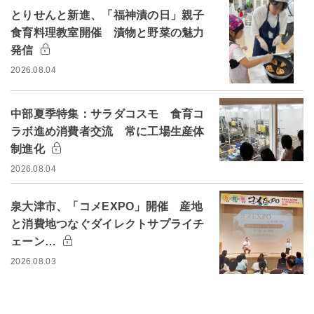
とりせんと新進、「福神漬の日」親子
食育料理教室開催 漬物と野菜の魅力
発信
2026.08.04
中部夏季特集：サラダコスモ 食育コ
ラボ進め消費者交流 常に工場生産体
制進化
2026.08.04
泉大津市、「コメEXPO」開催 産地
と消費地つなぐダイレクトサプライチ
ェーン…
2026.08.03