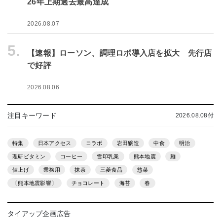
26年上期過去最高達成
2026.08.07
5.
【速報】ローソン、調理ロボ導入店を拡大 先行店
で好評
2026.08.06
注目キーワード
2026.08.08付
特集
日本アクセス
コラボ
岩田醸造
中食
明治
理研ビタミン
コーヒー
雪印乳業
熊本地震
麺
値上げ
業務用
抹茶
三菱食品
惣菜
〔熊本地震影響〕
チョコレート
海苔
春
タイアップ企画広告