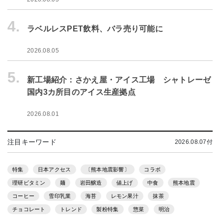
4.
ラベルレスPET飲料、バラ売り可能に
2026.08.05
5.
新工場紹介：さかえ屋・アイス工場 シャトレーゼ
国内3カ所目のアイス生産拠点
2026.08.01
注目キーワード
2026.08.07付
特集
日本アクセス
〔熊本地震影響〕
コラボ
理研ビタミン
麺
岩田醸造
値上げ
中食
熊本地震
コーヒー
雪印乳業
海苔
レモン果汁
抹茶
チョコレート
トレンド
製粉特集
惣菜
明治