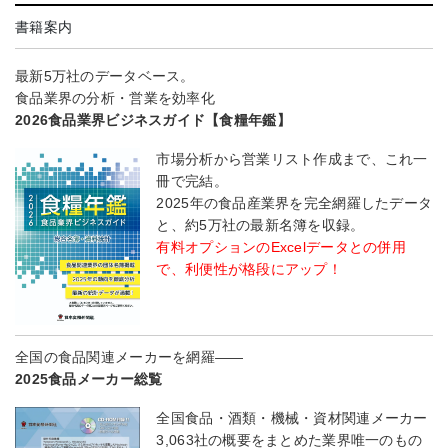
書籍案内
最新5万社のデータベース。
食品業界の分析・営業を効率化
2026食品業界ビジネスガイド【食糧年鑑】
市場分析から営業リスト作成まで、これ一
冊で完結。
2025年の食品産業界を完全網羅したデータ
と、約5万社の最新名簿を収録。
有料オプションのExcelデータとの併用
で、利便性が格段にアップ！
全国の食品関連メーカーを網羅――
2025食品メーカー総覧
全国食品・酒類・機械・資材関連メーカー
3,063社の概要をまとめた業界唯一のもの