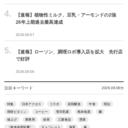
4.
【速報】植物性ミルク、豆乳・アーモンドの2強
26年上期過去最高達成
2026.08.07
5.
【速報】ローソン、調理ロボ導入店を拡大 先行店
で好評
2026.08.06
注目キーワード
2026.08.08付
特集
日本アクセス
コラボ
岩田醸造
中食
明治
理研ビタミン
コーヒー
雪印乳業
熊本地震
麺
値上げ
業務用
抹茶
三菱食品
惣菜
〔熊本地震影響〕
チョコレート
海苔
春