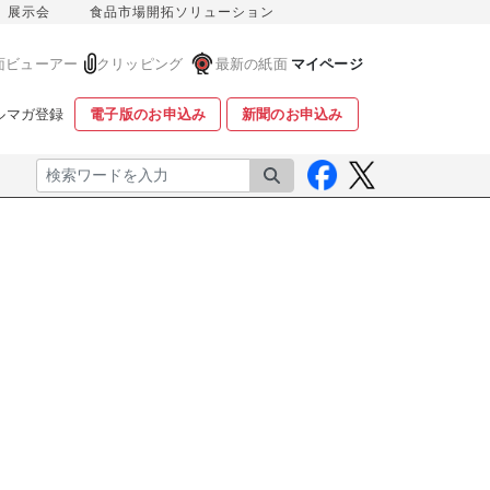
展示会
食品市場開拓ソリューション
面ビューアー
クリッピング
最新の紙面
マイページ
ルマガ登録
電子版のお申込み
新聞のお申込み
検索