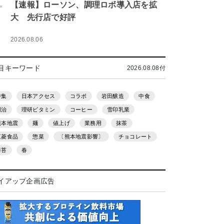
.
【速報】ローソン、調理ロボ導入店を拡
大 先行店で好評
2026.08.06
目キーワード
2026.08.08付
特集
日本アクセス
コラボ
岩田醸造
中食
明治
理研ビタミン
コーヒー
雪印乳業
熊本地震
麺
値上げ
業務用
抹茶
三菱食品
惣菜
〔熊本地震影響〕
チョコレート
海苔
春
イアップ企画広告