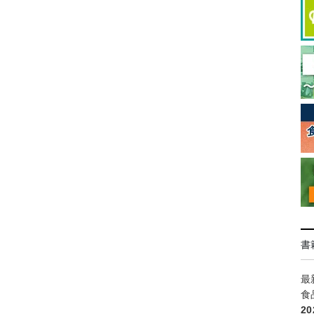
書
最
食
2