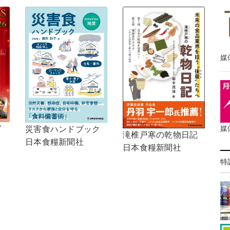
媒
イ
媒
災害食ハンドブック
滝椎戸寒の乾物日記
日本食糧新聞社
日本食糧新聞社
特