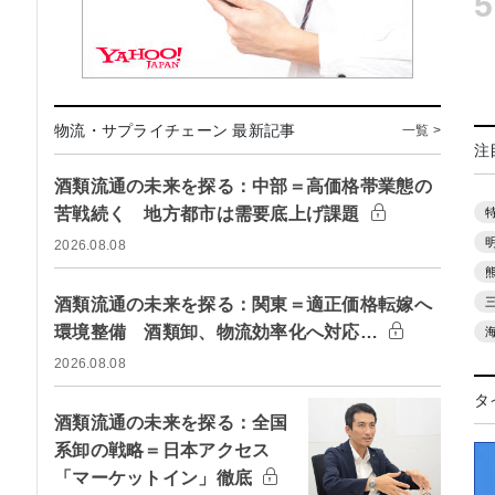
5
物流・サプライチェーン 最新記事
一覧 >
注
酒類流通の未来を探る：中部＝高価格帯業態の
苦戦続く 地方都市は需要底上げ課題
2026.08.08
酒類流通の未来を探る：関東＝適正価格転嫁へ
環境整備 酒類卸、物流効率化へ対応…
2026.08.08
タ
酒類流通の未来を探る：全国
系卸の戦略＝日本アクセス
「マーケットイン」徹底