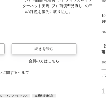
20
ターネット実現（3）商慣習見直し--の三
つの課題を優先に取り組む。
ビ
月
20
【
続きを読む
落
会員の方はこちら
20
ンに関するヘルプ
ア
1
パン・インフォレックス
流通経済研究所