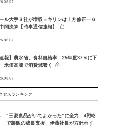
26.08.07
ール大手３社が増収＝キリンは上方修正―６
中間決算【時事通信速報】
26.08.07
速報】農水省、食料自給率 25年度37％に下
 米価高騰で消費減響く
26.08.07
クセスランキング
.
“三菱食品がいてよかった”に全力 4戦略
で製販の成長支援 伊藤社長が方針示す