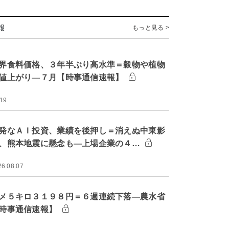
報
もっと見る >
界食料価格、３年半ぶり高水準＝穀物や植物
値上がり―７月【時事通信速報】
:19
発なＡＩ投資、業績を後押し＝消えぬ中東影
、熊本地震に懸念も―上場企業の４…
26.08.07
メ５キロ３１９８円＝６週連続下落―農水省
時事通信速報】