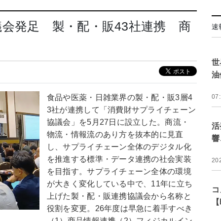
会発足 製・配・販43社連携 商
速
世
油
食品や医薬・日雑業界の製・配・販3層4
07
3社が連携して「消費財サプライチェーン
協議会」を5月27日に設立した。商流・
活
物流・情報流のあり方を抜本的に見直
響
し、サプライチェーン全体のデジタル化
を推進する標準・データ連携の社会実装
20
を目指す。サプライチェーン全体の環境
が大きく変化している中で、11年に立ち
コ
上げた製・配・販連携協議会から名称と
【
役割を変更。26年度は早急に着手すべき
（1）商品情報連携（2）フィジカルイン