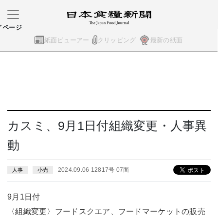
イページ
紙面ビューアー
クリッピング
最新の紙面
カスミ、9月1日付組織変更・人事異
動
2024.09.06 12817号 07面
人事
小売
9月1日付
〈組織変更〉フードスクエア、フードマーケットの販売