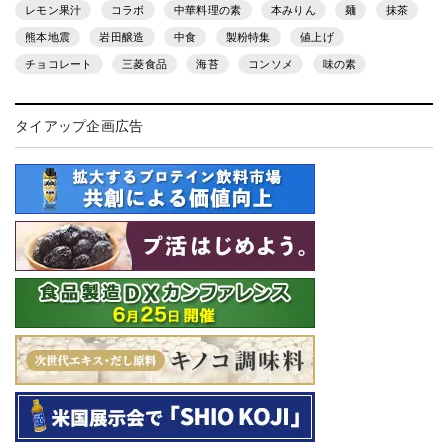
レモン果汁
コラボ
中華料理の素
本みりん
麺
抹茶
熊本地震
岩田醸造
中食
製粉特集
値上げ
チョコレート
三菱食品
海苔
コンソメ
味の素
タイアップ企画広告