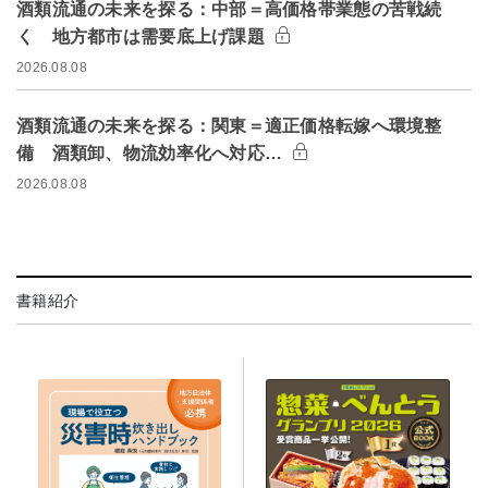
酒類流通の未来を探る：中部＝高価格帯業態の苦戦続
く 地方都市は需要底上げ課題
2026.08.08
酒類流通の未来を探る：関東＝適正価格転嫁へ環境整
備 酒類卸、物流効率化へ対応…
2026.08.08
書籍紹介