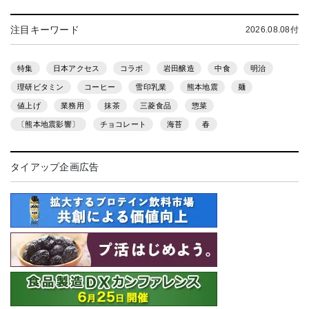
注目キーワード
2026.08.08付
特集
日本アクセス
コラボ
岩田醸造
中食
明治
理研ビタミン
コーヒー
雪印乳業
熊本地震
麺
値上げ
業務用
抹茶
三菱食品
惣菜
〔熊本地震影響〕
チョコレート
海苔
春
タイアップ企画広告