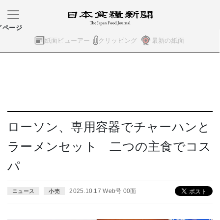
イページ
紙面ビューアー
クリッピング
最新の紙面
ローソン、専用容器でチャーハンと
ラーメンセット 二つの主食でコス
パ
2025.10.17 Web号 00面
ニュース
小売