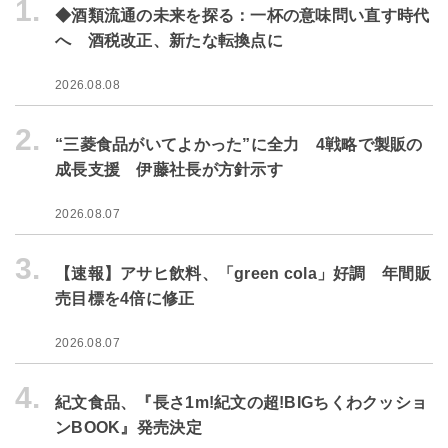
1.
◆酒類流通の未来を探る：一杯の意味問い直す時代
へ 酒税改正、新たな転換点に
2026.08.08
2.
“三菱食品がいてよかった”に全力 4戦略で製販の
成長支援 伊藤社長が方針示す
2026.08.07
3.
【速報】アサヒ飲料、「green cola」好調 年間販
売目標を4倍に修正
2026.08.07
4.
紀文食品、『長さ1m!紀文の超!BIGちくわクッショ
ンBOOK』発売決定