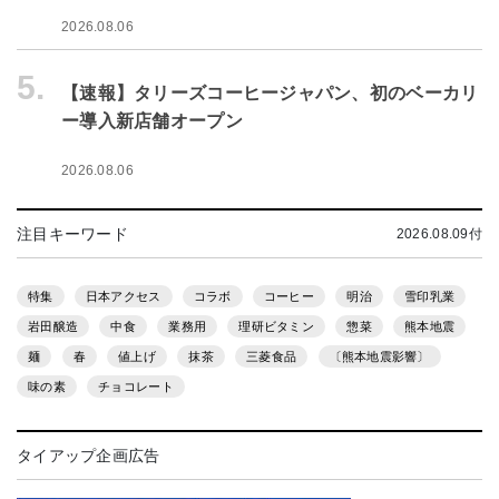
2026.08.06
5.
【速報】タリーズコーヒージャパン、初のベーカリ
ー導入新店舗オープン
2026.08.06
注目キーワード
2026.08.09付
特集
日本アクセス
コラボ
コーヒー
明治
雪印乳業
岩田醸造
中食
業務用
理研ビタミン
惣菜
熊本地震
麺
春
値上げ
抹茶
三菱食品
〔熊本地震影響〕
味の素
チョコレート
タイアップ企画広告