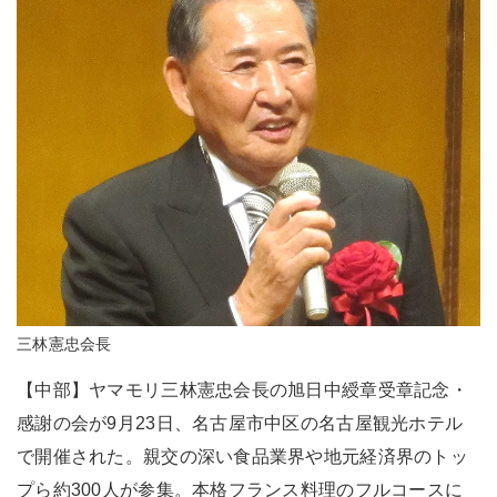
三林憲忠会長
【中部】ヤマモリ三林憲忠会長の旭日中綬章受章記念・
感謝の会が9月23日、名古屋市中区の名古屋観光ホテル
で開催された。親交の深い食品業界や地元経済界のトッ
プら約300人が参集。本格フランス料理のフルコースに