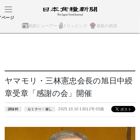
イページ
紙面ビューアー
クリッピング
最新の紙面
ヤマモリ・三林憲忠会長の旭日中綬
章受章「感謝の会」開催
2025.10.10 13012号 05面
調味料
セミナー・催し