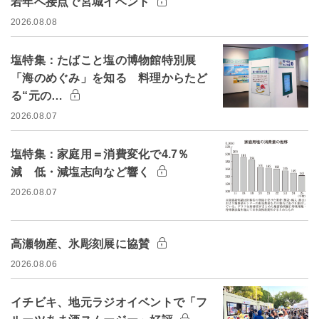
若年へ接点で宮城イベント
2026.08.08
塩特集：たばこと塩の博物館特別展
「海のめぐみ」を知る 料理からたど
る“元の…
2026.08.07
塩特集：家庭用＝消費変化で4.7％
減 低・減塩志向など響く
2026.08.07
高瀬物産、氷彫刻展に協賛
2026.08.06
イチビキ、地元ラジオイベントで「フ