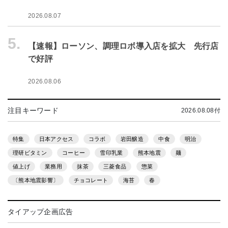
2026.08.07
5.
【速報】ローソン、調理ロボ導入店を拡大 先行店
で好評
2026.08.06
注目キーワード
2026.08.08付
特集
日本アクセス
コラボ
岩田醸造
中食
明治
理研ビタミン
コーヒー
雪印乳業
熊本地震
麺
値上げ
業務用
抹茶
三菱食品
惣菜
〔熊本地震影響〕
チョコレート
海苔
春
タイアップ企画広告