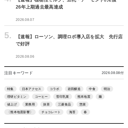
26年上期過去最高達成
2026.08.07
5.
【速報】ローソン、調理ロボ導入店を拡大 先行店
で好評
2026.08.06
注目キーワード
2026.08.08付
特集
日本アクセス
コラボ
岩田醸造
中食
明治
理研ビタミン
コーヒー
雪印乳業
熊本地震
麺
値上げ
業務用
抹茶
三菱食品
惣菜
〔熊本地震影響〕
チョコレート
海苔
春