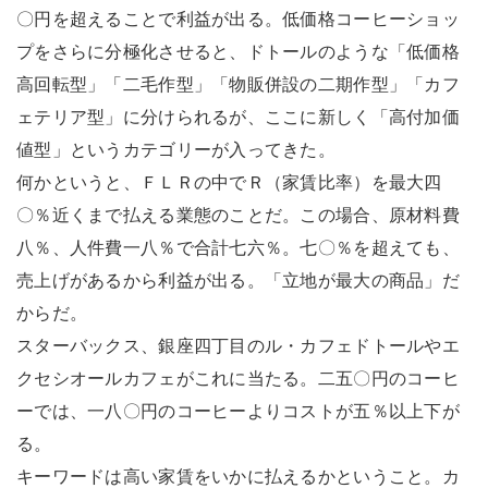
〇円を超えることで利益が出る。低価格コーヒーショッ
プをさらに分極化させると、ドトールのような「低価格
高回転型」「二毛作型」「物販併設の二期作型」「カフ
ェテリア型」に分けられるが、ここに新しく「高付加価
値型」というカテゴリーが入ってきた。
何かというと、ＦＬＲの中でＲ（家賃比率）を最大四
〇％近くまで払える業態のことだ。この場合、原材料費
八％、人件費一八％で合計七六％。七〇％を超えても、
売上げがあるから利益が出る。「立地が最大の商品」だ
からだ。
スターバックス、銀座四丁目のル・カフェドトールやエ
クセシオールカフェがこれに当たる。二五〇円のコーヒ
ーでは、一八〇円のコーヒーよりコストが五％以上下が
る。
キーワードは高い家賃をいかに払えるかということ。カ