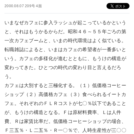
2000.08.07 209号 4面
いまなぜカフェに参入ラッシュが起こっているかという
と、それはもうかるからだ。昭和４６～５５年ごろの第
一次カフェブームと、いまの時代環境はよく似ている。
転職雑誌によると、いまはカフェの希望者が一番多いと
いう。カフェの多様化が進むとともに、もうけの構造が
変わってきた。ひとつの時代の変わり目と言えるだろ
う。
カフェは大別すると三極化する。（１）低価格コーヒー
ショップ（２）高価格カフェ（３）食べられるイートカ
フェ。それぞれのＦＬＲコストが七〇％以下であること
が、もうけの構造となる。Ｆは原材料費率、Ｌは人件
費、Ｒは家賃比率だ。低価格コーヒーショップの場合、
Ｆ三五％・Ｌ二五％・Ｒ一〇％で、人時生産性が三〇〇