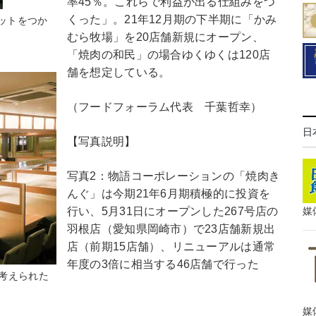
率45％。これらで利益が出る仕組みをつ
くった」。21年12月期の下半期に「かみ
ヒットをつか
むら牧場」を20店舗新規にオープン、
「焼肉の和民」の場合ゆくゆくは120店
舗を想定している。
（フードフォーラム代表 千葉哲幸）
日
【写真説明】
写真2：物語コーポレーションの「焼肉き
んぐ」は今期21年6月期積極的に投資を
行い、5月31日にオープンした267号店の
媒
羽根店（愛知県岡崎市）で23店舗新規出
店（前期15店舗）、リニューアルは通常
年度の3倍に相当する46店舗で行った
考えられた
媒