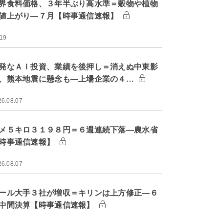
界食料価格、３年半ぶり高水準＝穀物や植物
値上がり―７月【時事通信速報】
:19
発なＡＩ投資、業績を後押し＝消えぬ中東影
、熊本地震に懸念も―上場企業の４…
26.08.07
メ５キロ３１９８円＝６週連続下落―農水省
時事通信速報】
26.08.07
ール大手３社が増収＝キリンは上方修正―６
中間決算【時事通信速報】