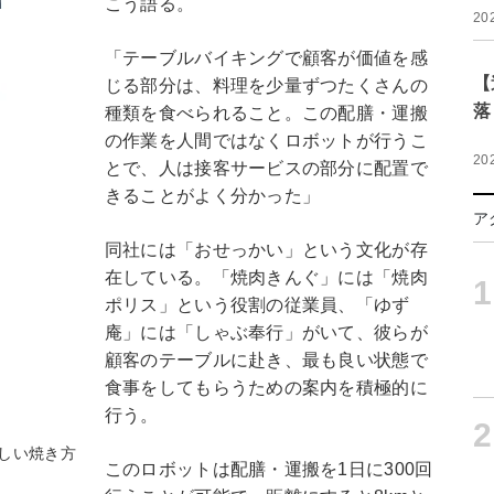
こう語る。
20
「テーブルバイキングで顧客が価値を感
【
じる部分は、料理を少量ずつたくさんの
落
種類を食べられること。この配膳・運搬
の作業を人間ではなくロボットが行うこ
20
とで、人は接客サービスの部分に配置で
きることがよく分かった」
ア
同社には「おせっかい」という文化が存
在している。「焼肉きんぐ」には「焼肉
1
ポリス」という役割の従業員、「ゆず
庵」には「しゃぶ奉行」がいて、彼らが
顧客のテーブルに赴き、最も良い状態で
食事をしてもらうための案内を積極的に
行う。
2
しい焼き方
このロボットは配膳・運搬を1日に300回