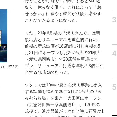
行うことが可能で、距離にすると8kmと
なり、休みなく働く。これによって「お
せっかい」に費やす時間が格段に増やす
3
ことができるようになった。
また、21年6月期の「焼肉きんぐ」は新
規出店とリニューアルを重点的に行い、
前期の新規出店が18店舗に対し今期の5
4
月31日にオープンした267号店の羽根店
（愛知県岡崎市）で23店舗を新規にオー
プン、リニューアルは通常年度の3倍に相
現在で72店
当する46店舗で行った。
ワタミでは19年の夏から焼肉事業に参入
5
する準備を進めて20年5月に1号店の「か
みむら牧場」を東京・大田区にオープン
（京急蒲田第一京浜側道店）。126席の
規模で、通常営業ができた当時に顧客が1