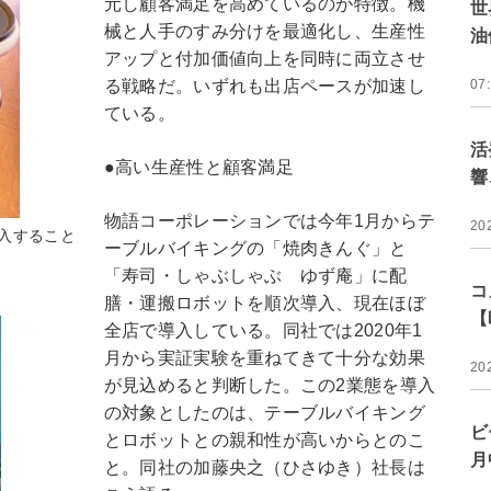
元し顧客満足を高めているのが特徴。機
世
械と人手のすみ分けを最適化し、生産性
油
アップと付加価値向上を同時に両立させ
る戦略だ。いずれも出店ペースが加速し
07
ている。
活
●高い生産性と顧客満足
響
物語コーポレーションでは今年1月からテ
20
入すること
ーブルバイキングの「焼肉きんぐ」と
「寿司・しゃぶしゃぶ ゆず庵」に配
コ
膳・運搬ロボットを順次導入、現在ほぼ
【
全店で導入している。同社では2020年1
月から実証実験を重ねてきて十分な効果
20
が見込めると判断した。この2業態を導入
の対象としたのは、テーブルバイキング
ビ
とロボットとの親和性が高いからとのこ
月
と。同社の加藤央之（ひさゆき）社長は