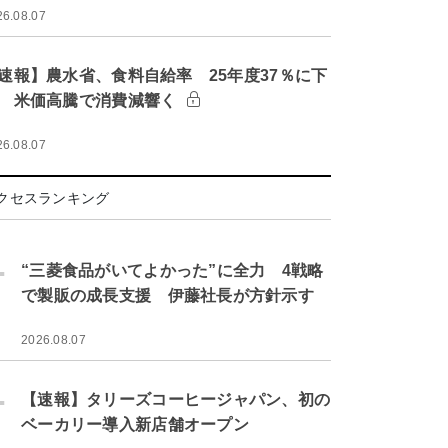
26.08.07
速報】農水省、食料自給率 25年度37％に下
 米価高騰で消費減響く
26.08.07
クセスランキング
.
“三菱食品がいてよかった”に全力 4戦略
で製販の成長支援 伊藤社長が方針示す
2026.08.07
.
【速報】タリーズコーヒージャパン、初の
ベーカリー導入新店舗オープン