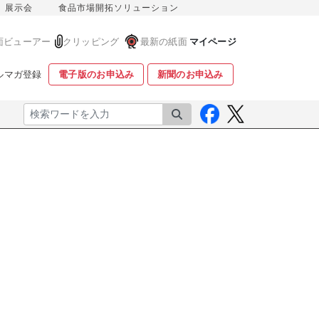
展示会
食品市場開拓ソリューション
面ビューアー
クリッピング
最新の紙面
マイページ
ルマガ登録
電子版のお申込み
新聞のお申込み
検索