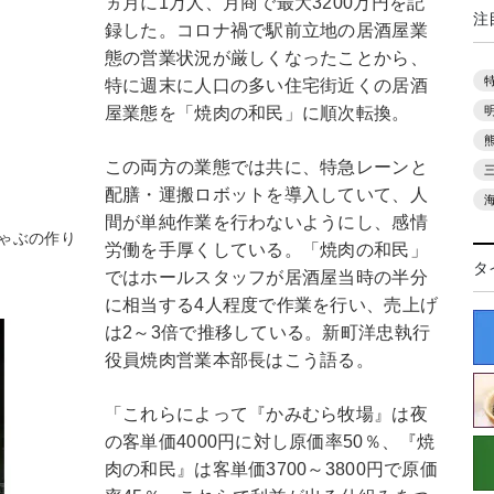
ヵ月に1万人、月商で最大3200万円を記
注
録した。コロナ禍で駅前立地の居酒屋業
態の営業状況が厳しくなったことから、
特に週末に人口の多い住宅街近くの居酒
屋業態を「焼肉の和民」に順次転換。
この両方の業態では共に、特急レーンと
配膳・運搬ロボットを導入していて、人
間が単純作業を行わないようにし、感情
ゃぶの作り
労働を手厚くしている。「焼肉の和民」
タ
ではホールスタッフが居酒屋当時の半分
に相当する4人程度で作業を行い、売上げ
は2～3倍で推移している。新町洋忠執行
役員焼肉営業本部長はこう語る。
「これらによって『かみむら牧場』は夜
の客単価4000円に対し原価率50％、『焼
肉の和民』は客単価3700～3800円で原価