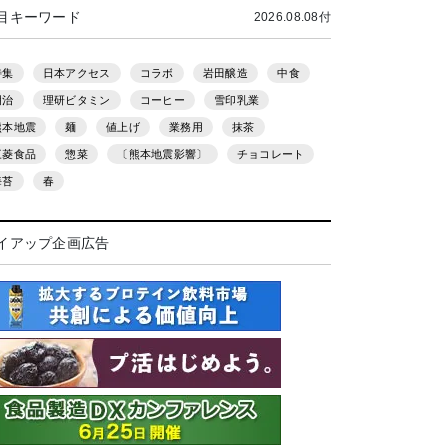
目キーワード
2026.08.08付
特集
日本アクセス
コラボ
岩田醸造
中食
明治
理研ビタミン
コーヒー
雪印乳業
熊本地震
麺
値上げ
業務用
抹茶
三菱食品
惣菜
〔熊本地震影響〕
チョコレート
海苔
春
イアップ企画広告