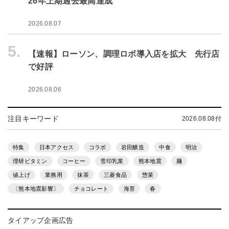
26年上期過去最高達成
2026.08.07
5.
【速報】ローソン、調理ロボ導入店を拡大 先行店
で好評
2026.08.06
注目キーワード
2026.08.08付
特集
日本アクセス
コラボ
岩田醸造
中食
明治
理研ビタミン
コーヒー
雪印乳業
熊本地震
麺
値上げ
業務用
抹茶
三菱食品
惣菜
〔熊本地震影響〕
チョコレート
海苔
春
タイアップ企画広告