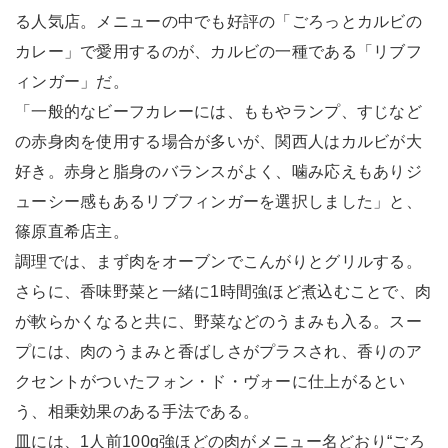
る人気店。メニューの中でも好評の「ごろっとカルビの
カレー」で愛用するのが、カルビの一種である「リブフ
ィンガー」だ。
「一般的なビーフカレーには、ももやランプ、すじなど
の赤身肉を使用する場合が多いが、関西人はカルビが大
好き。赤身と脂身のバランスがよく、噛み応えもありジ
ューシー感もあるリブフィンガーを選択しました」と、
篠原直希店主。
調理では、まず肉をオーブンでこんがりとグリルする。
さらに、香味野菜と一緒に1時間強ほど煮込むことで、肉
が軟らかくなると共に、野菜などのうまみも入る。スー
プには、肉のうまみと香ばしさがプラスされ、香りのア
クセントがついたフォン・ド・ヴォーに仕上がるとい
う、相乗効果のある手法である。
皿には、1人前100g強ほどの肉がメニュー名どおり“ごろ