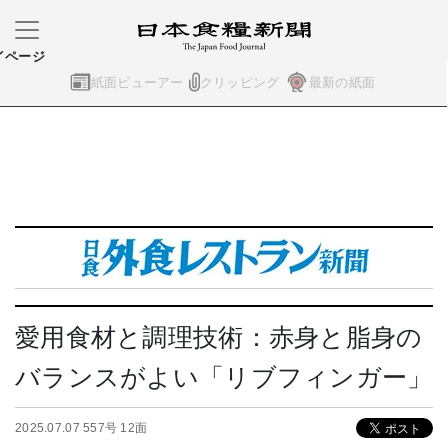
イページ
紙面ビューアー
クリッピング
最新の紙面
愛用食材と調理技術：赤身と脂身の
バランスがよい「リブフィンガー」
2025.07.07 557号 12面