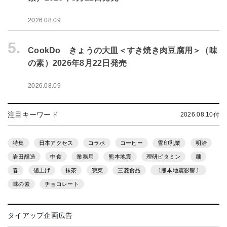
2026.08.09
5.
CookDo きょうの大皿＜すき焼き肉豆腐用＞（味
の素）2026年8月22日発売
2026.08.09
注目キーワード
2026.08.10付
特集
日本アクセス
コラボ
コーヒー
雪印乳業
明治
岩田醸造
中食
業務用
熊本地震
理研ビタミン
麺
春
値上げ
抹茶
惣菜
三菱食品
〔熊本地震影響〕
味の素
チョコレート
タイアップ企画広告