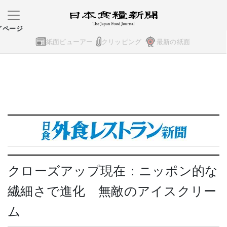
イページ
紙面ビューアー
クリッピング
最新の紙面
クローズアップ現在：ニッポン的な
繊細さで進化 無敵のアイスクリー
ム